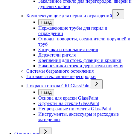
Закаленное стекло для перегородок, дверей и
душевых кабин
Комплектующие для перил и ограждений
Назад
Нержавеющие трубы для перил и
ограждений
Отводы, повороты, соединители поручней и
труб
Заглушки и окончания перил
Держатели ригеля
Крепления для стоек, фланцы и крышки
Наконечники стоек и держатели поручня
Системы безрамного остекления
Готовые стеклянные перегородки
Покраска стекла CRI GlassPaint
Назад
Основа для краски GlassPaint
Эффекты на стекле GlassPaint
Непрозрачные пигменты GlassPaint
Инструменты, аксессуары и расходные
материалы
О компании