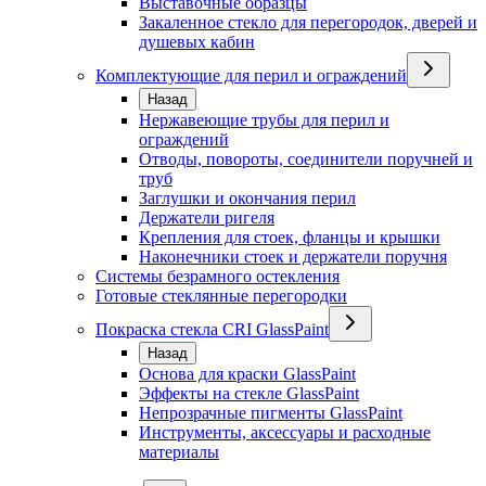
Выставочные образцы
Закаленное стекло для перегородок, дверей и
душевых кабин
Комплектующие для перил и ограждений
Назад
Нержавеющие трубы для перил и
ограждений
Отводы, повороты, соединители поручней и
труб
Заглушки и окончания перил
Держатели ригеля
Крепления для стоек, фланцы и крышки
Наконечники стоек и держатели поручня
Системы безрамного остекления
Готовые стеклянные перегородки
Покраска стекла CRI GlassPaint
Назад
Основа для краски GlassPaint
Эффекты на стекле GlassPaint
Непрозрачные пигменты GlassPaint
Инструменты, аксессуары и расходные
материалы