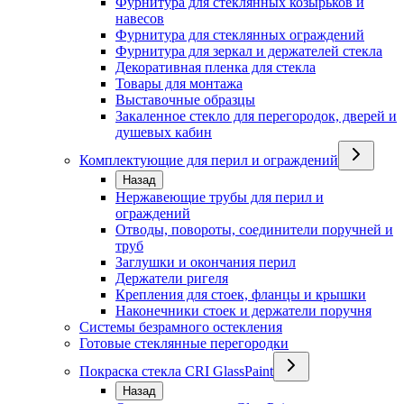
Фурнитура для стеклянных козырьков и
навесов
Фурнитура для стеклянных ограждений
Фурнитура для зеркал и держателей стекла
Декоративная пленка для стекла
Товары для монтажа
Выставочные образцы
Закаленное стекло для перегородок, дверей и
душевых кабин
Комплектующие для перил и ограждений
Назад
Нержавеющие трубы для перил и
ограждений
Отводы, повороты, соединители поручней и
труб
Заглушки и окончания перил
Держатели ригеля
Крепления для стоек, фланцы и крышки
Наконечники стоек и держатели поручня
Системы безрамного остекления
Готовые стеклянные перегородки
Покраска стекла CRI GlassPaint
Назад