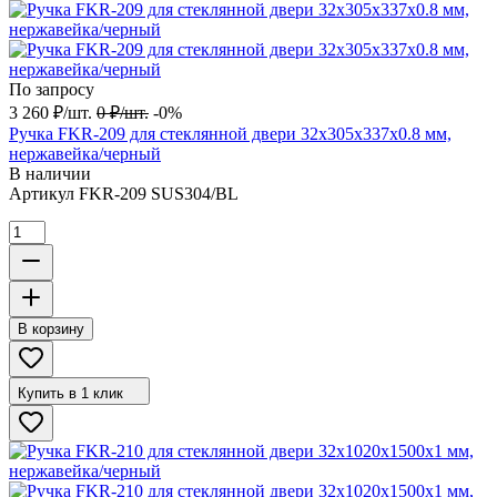
По запросу
3 260
₽
/
шт.
0
₽
/
шт.
-0%
Ручка FKR-209 для стеклянной двери 32x305х337х0.8 мм,
нержавейка/черный
В наличии
Артикул
FKR-209 SUS304/BL
В корзину
Купить в 1 клик