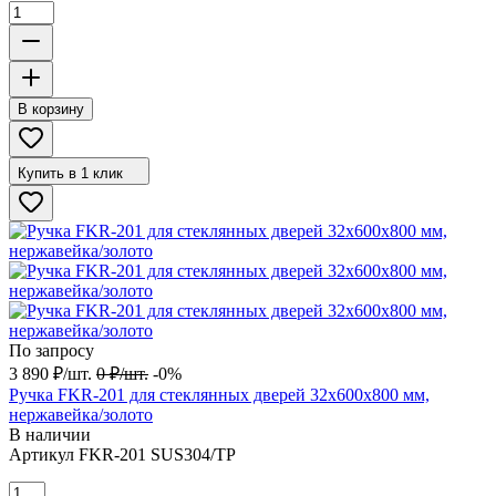
В корзину
Купить в 1 клик
По запросу
3 890
₽
/
шт.
0
₽
/
шт.
-0%
Ручка FKR-201 для стеклянных дверей 32x600х800 мм,
нержавейка/золото
В наличии
Артикул
FKR-201 SUS304/TP