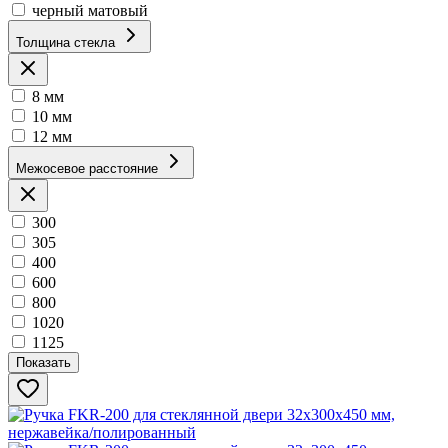
черный матовый
Толщина стекла
8 мм
10 мм
12 мм
Межосевое расстояние
300
305
400
600
800
1020
1125
Показать