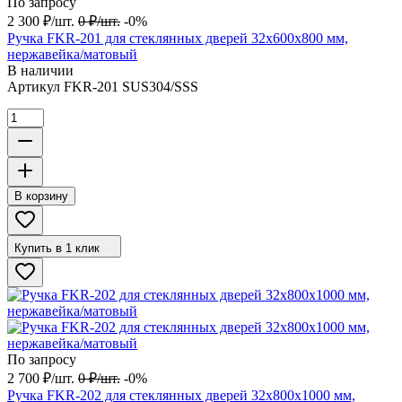
По запросу
2 300
₽
/
шт.
0
₽
/
шт.
-0%
Ручка FKR-201 для стеклянных дверей 32x600х800 мм,
нержавейка/матовый
В наличии
Артикул
FKR-201 SUS304/SSS
В корзину
Купить в 1 клик
По запросу
2 700
₽
/
шт.
0
₽
/
шт.
-0%
Ручка FKR-202 для стеклянных дверей 32x800х1000 мм,