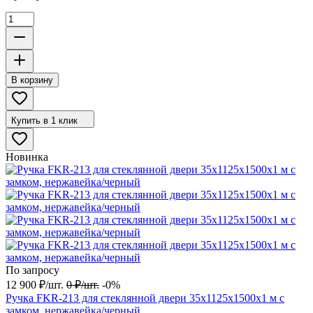
В корзину
Купить в 1 клик
Новинка
По запросу
12 900
₽
/
шт.
0
₽
/
шт.
-0%
Ручка FKR-213 для стеклянной двери 35x1125х1500х1 м с
замком, нержавейка/черный