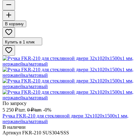
В корзину
Купить в 1 клик
По запросу
5 250
₽
/
шт.
0
₽
/
шт.
-0%
Ручка FKR-210 для стеклянной двери 32x1020х1500х1 мм,
нержавейка/матовый
В наличии
Артикул
FKR-210 SUS304/SSS