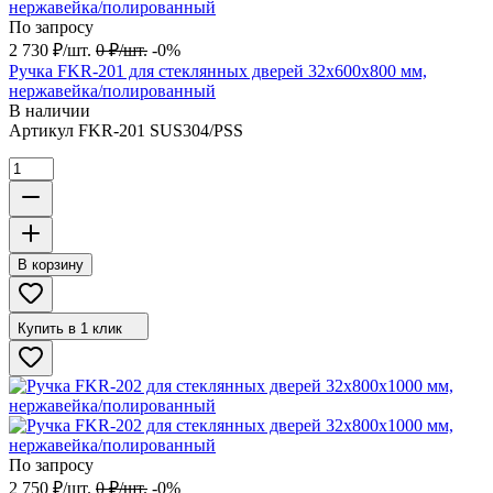
По запросу
2 730
₽
/
шт.
0
₽
/
шт.
-0%
Ручка FKR-201 для стеклянных дверей 32x600х800 мм,
нержавейка/полированный
В наличии
Артикул
FKR-201 SUS304/PSS
В корзину
Купить в 1 клик
По запросу
2 750
₽
/
шт.
0
₽
/
шт.
-0%