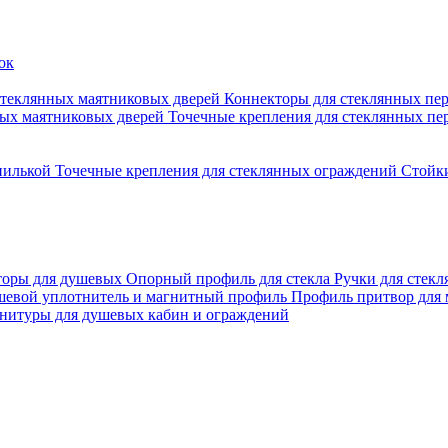
стеклянных маятниковых дверей
Коннекторы для стеклянных пе
ных маятниковых дверей
Точечные крепления для стеклянных пе
пилькой
Точечные крепления для стеклянных ограждений
Стойк
торы для душевых
Опорный профиль для стекла
Ручки для стек
евой уплотнитель и магнитный профиль
Профиль притвор для
нитуры для душевых кабин и ограждений