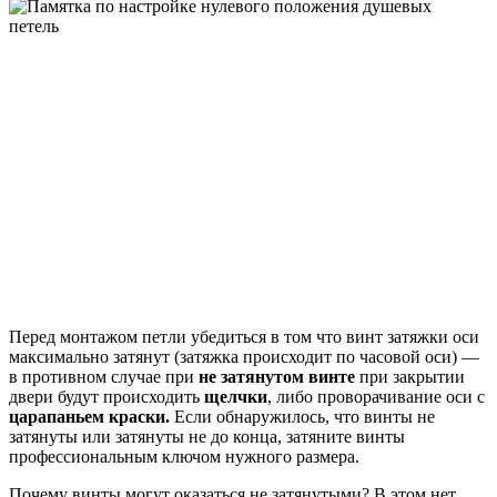
Перед монтажом петли убедиться в том что винт затяжки оси
максимально затянут (затяжка происходит по часовой оси) —
в противном случае при
не затянутом винте
при закрытии
двери будут происходить
щелчки
, либо проворачивание оси с
царапаньем краски.
Если обнаружилось, что винты не
затянуты или затянуты не до конца, затяните винты
профессиональным ключом нужного размера.
Почему винты могут оказаться не затянутыми? В этом нет