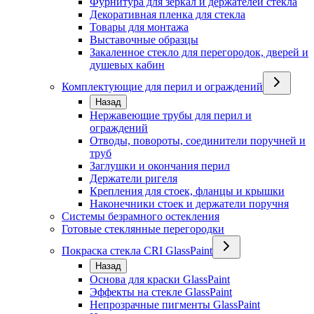
Фурнитура для зеркал и держателей стекла
Декоративная пленка для стекла
Товары для монтажа
Выставочные образцы
Закаленное стекло для перегородок, дверей и
душевых кабин
Комплектующие для перил и ограждений
Назад
Нержавеющие трубы для перил и
ограждений
Отводы, повороты, соединители поручней и
труб
Заглушки и окончания перил
Держатели ригеля
Крепления для стоек, фланцы и крышки
Наконечники стоек и держатели поручня
Системы безрамного остекления
Готовые стеклянные перегородки
Покраска стекла CRI GlassPaint
Назад
Основа для краски GlassPaint
Эффекты на стекле GlassPaint
Непрозрачные пигменты GlassPaint