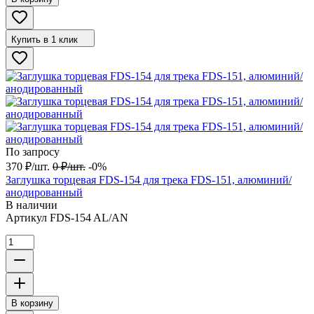
Купить в 1 клик
По запросу
370
₽
/
шт.
0
₽
/
шт.
-0%
Заглушка торцевая FDS-154 для трека FDS-151, алюминий/
анодированный
В наличии
Артикул
FDS-154 AL/AN
В корзину