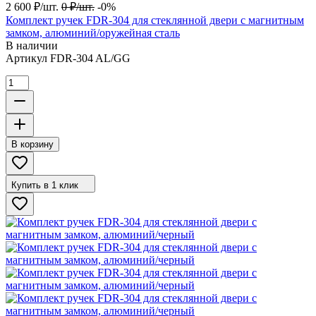
2 600
₽
/
шт.
0
₽
/
шт.
-0%
Комплект ручек FDR-304 для стеклянной двери с магнитным
замком, алюминий/оружейная сталь
В наличии
Артикул
FDR-304 AL/GG
В корзину
Купить в 1 клик