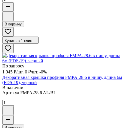
В корзину
Купить в 1 клик
По запросу
1 945
₽
/
шт.
0
₽
/
шт.
-0%
Декоративная крышка профиля FMPA-28.6 в нишу, длина 6м
(FDS-19), черный
В наличии
Артикул
FMPA-28.6 AL/BL
В корзину