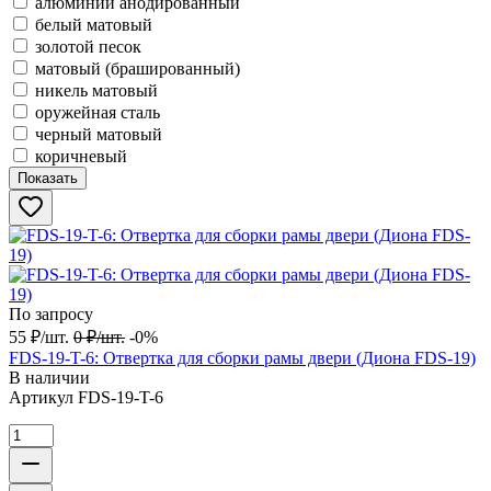
алюминий анодированный
белый матовый
золотой песок
матовый (брашированный)
никель матовый
оружейная сталь
черный матовый
коричневый
Показать
По запросу
55
₽
/
шт.
0
₽
/
шт.
-0%
FDS-19-T-6: Отвертка для сборки рамы двери (Диона FDS-19)
В наличии
Артикул
FDS-19-T-6