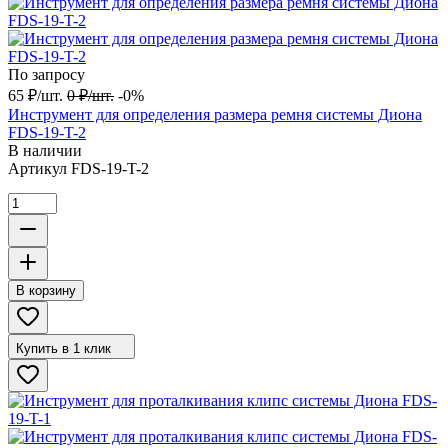
По запросу
65
₽
/
шт.
0
₽
/
шт.
-0%
Инструмент для определения размера ремня системы Диона
FDS-19-T-2
В наличии
Артикул
FDS-19-T-2
В корзину
Купить в 1 клик