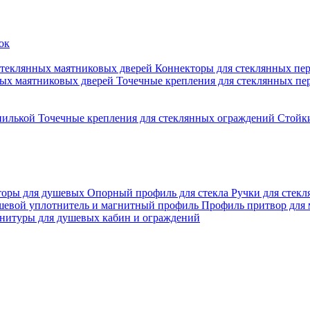
стеклянных маятниковых дверей
Коннекторы для стеклянных пе
ных маятниковых дверей
Точечные крепления для стеклянных пе
пилькой
Точечные крепления для стеклянных ограждений
Стойк
торы для душевых
Опорный профиль для стекла
Ручки для стек
евой уплотнитель и магнитный профиль
Профиль притвор для
нитуры для душевых кабин и ограждений