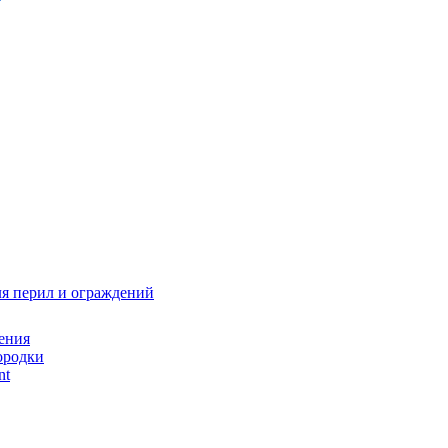
я перил и ограждений
ения
ородки
nt