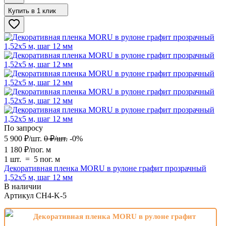
Купить в 1 клик
По запросу
5 900
₽
/
шт.
0
₽
/
шт.
-0%
1 180
₽
/
пог. м
1 шт.
=
5
пог. м
Декоративная пленка MORU в рулоне графит прозрачный
1,52х5 м, шаг 12 мм
В наличии
Артикул
CH4-K-5