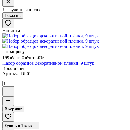
рулонная пленка
Показать
Новинка
По запросу
199
₽
/
шт.
0
₽
/
шт.
-0%
Набор образцов декоративной плёнки, 9 штук
В наличии
Артикул
DP01
В корзину
Купить в 1 клик