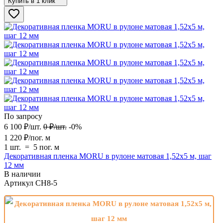
Купить в 1 клик
По запросу
6 100
₽
/
шт.
0
₽
/
шт.
-0%
1 220
₽
/
пог. м
1 шт.
=
5
пог. м
Декоративная пленка MORU в рулоне матовая 1,52х5 м, шаг
12 мм
В наличии
Артикул
CH8-5