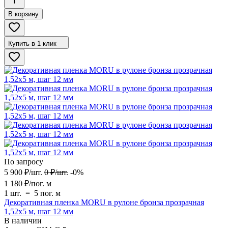
В корзину
Купить в 1 клик
По запросу
5 900
₽
/
шт.
0
₽
/
шт.
-0%
1 180
₽
/
пог. м
1 шт.
=
5
пог. м
Декоративная пленка MORU в рулоне бронза прозрачная
1,52х5 м, шаг 12 мм
В наличии