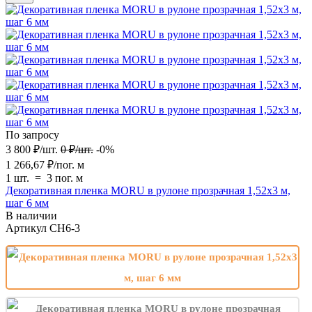
По запросу
3 800
₽
/
шт.
0
₽
/
шт.
-0%
1 266,67
₽
/
пог. м
1 шт.
=
3
пог. м
Декоративная пленка MORU в рулоне прозрачная 1,52х3 м,
шаг 6 мм
В наличии
Артикул
CH6-3