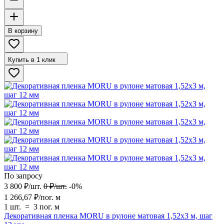
В корзину
Купить в 1 клик
По запросу
3 800
₽
/
шт.
0
₽
/
шт.
-0%
1 266,67
₽
/
пог. м
1 шт.
=
3
пог. м
Декоративная пленка MORU в рулоне матовая 1,52х3 м, шаг