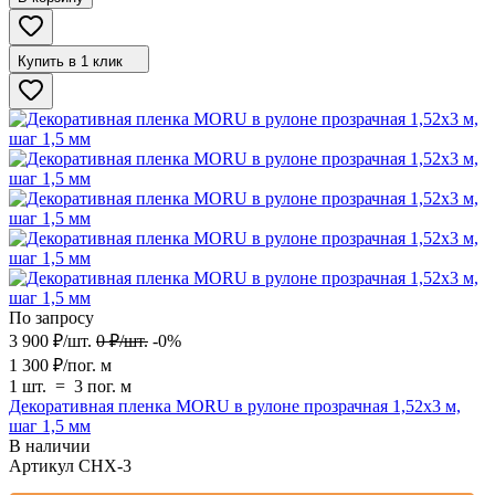
Купить в 1 клик
По запросу
3 900
₽
/
шт.
0
₽
/
шт.
-0%
1 300
₽
/
пог. м
1 шт.
=
3
пог. м
Декоративная пленка MORU в рулоне прозрачная 1,52х3 м,
шаг 1,5 мм
В наличии
Артикул
CHX-3