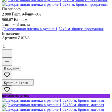
По запросу
2 900
₽
/
шт.
0
₽
/
шт.
-0%
966,67
₽
/
пог. м
1 шт.
=
3
пог. м
Декоративная пленка в рулоне 1,52х3 м, бронза прозрачная
В наличии
Артикул
Z102-3
В корзину
Купить в 1 клик
возможна резка