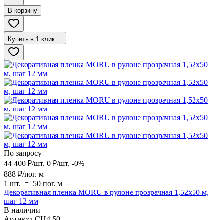
В корзину
Купить в 1 клик
По запросу
44 400
₽
/
шт.
0
₽
/
шт.
-0%
888
₽
/
пог. м
1 шт.
=
50
пог. м
Декоративная пленка MORU в рулоне прозрачная 1,52х50 м,
шаг 12 мм
В наличии
Артикул
CH4-50