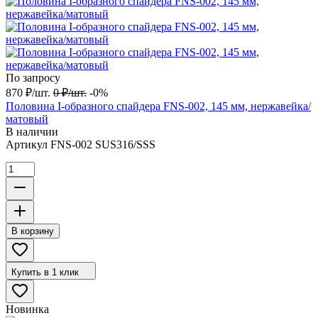
По запросу
870
₽
/
шт.
0
₽
/
шт.
-0%
Половина I-образного спайдера FNS-002, 145 мм, нержавейка/
матовый
В наличии
Артикул
FNS-002 SUS316/SSS
В корзину
Купить в 1 клик
Новинка