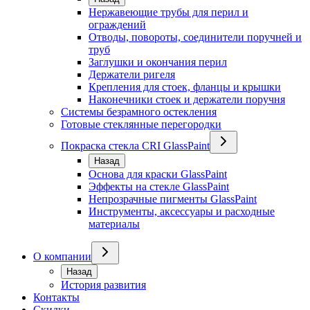
Нержавеющие трубы для перил и
ограждений
Отводы, повороты, соединители поручней и
труб
Заглушки и окончания перил
Держатели ригеля
Крепления для стоек, фланцы и крышки
Наконечники стоек и держатели поручня
Системы безрамного остекления
Готовые стеклянные перегородки
Покраска стекла CRI GlassPaint
Назад
Основа для краски GlassPaint
Эффекты на стекле GlassPaint
Непрозрачные пигменты GlassPaint
Инструменты, аксессуары и расходные
материалы
О компании
Назад
История развития
Контакты
Скидки