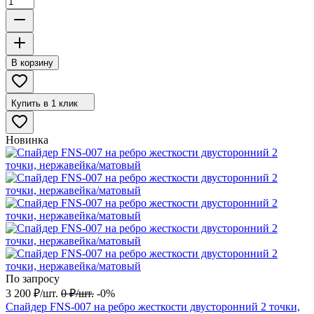
В корзину
Купить в 1 клик
Новинка
По запросу
3 200
₽
/
шт.
0
₽
/
шт.
-0%
Спайдер FNS-007 на ребро жесткости двусторонний 2 точки,