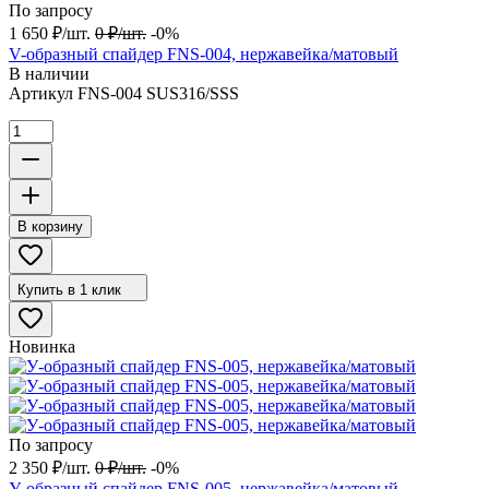
По запросу
1 650
₽
/
шт.
0
₽
/
шт.
-0%
V-образный спайдер FNS-004, нержавейка/матовый
В наличии
Артикул
FNS-004 SUS316/SSS
В корзину
Купить в 1 клик
Новинка
По запросу
2 350
₽
/
шт.
0
₽
/
шт.
-0%
У-образный спайдер FNS-005, нержавейка/матовый