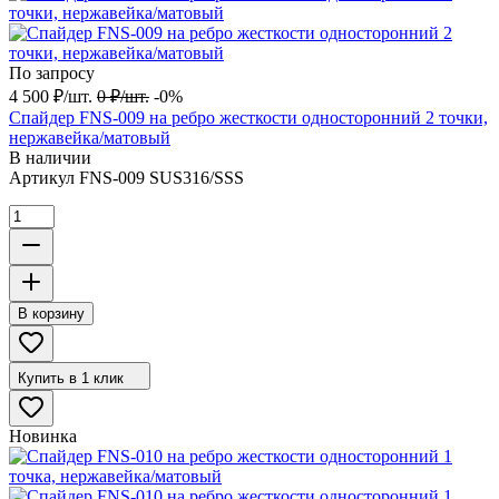
По запросу
4 500
₽
/
шт.
0
₽
/
шт.
-0%
Спайдер FNS-009 на ребро жесткости односторонний 2 точки,
нержавейка/матовый
В наличии
Артикул
FNS-009 SUS316/SSS
В корзину
Купить в 1 клик
Новинка