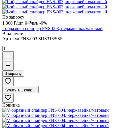
По запросу
1 300
₽
/
шт.
0
₽
/
шт.
-0%
I-образный спайдер FNS-003, нержавейка/матовый
В наличии
Артикул
FNS-003 SUS316/SSS
В корзину
Купить в 1 клик
Новинка