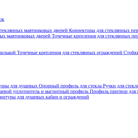
стеклянных маятниковых дверей
Коннекторы для стеклянных пе
ных маятниковых дверей
Точечные крепления для стеклянных пе
пилькой
Точечные крепления для стеклянных ограждений
Стойк
торы для душевых
Опорный профиль для стекла
Ручки для стек
евой уплотнитель и магнитный профиль
Профиль притвор для
нитуры для душевых кабин и ограждений