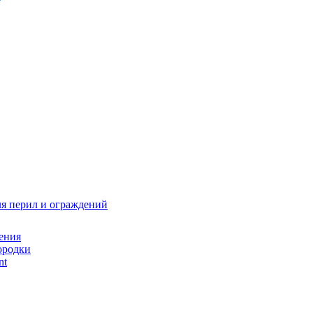
я перил и ограждений
ения
ородки
nt