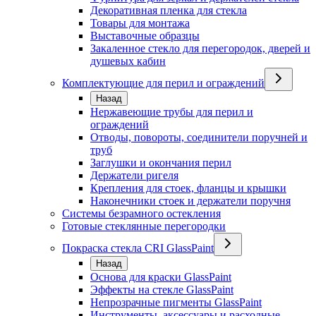
Декоративная пленка для стекла
Товары для монтажа
Выставочные образцы
Закаленное стекло для перегородок, дверей и
душевых кабин
Комплектующие для перил и ограждений
Назад
Нержавеющие трубы для перил и
ограждений
Отводы, повороты, соединители поручней и
труб
Заглушки и окончания перил
Держатели ригеля
Крепления для стоек, фланцы и крышки
Наконечники стоек и держатели поручня
Системы безрамного остекления
Готовые стеклянные перегородки
Покраска стекла CRI GlassPaint
Назад
Основа для краски GlassPaint
Эффекты на стекле GlassPaint
Непрозрачные пигменты GlassPaint
Инструменты, аксессуары и расходные