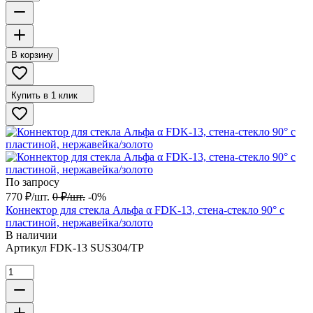
В корзину
Купить в 1 клик
По запросу
770
₽
/
шт.
0
₽
/
шт.
-0%
Коннектор для стекла Альфа α FDK-13, стена-стекло 90° с
пластиной, нержавейка/золото
В наличии
Артикул
FDK-13 SUS304/TP