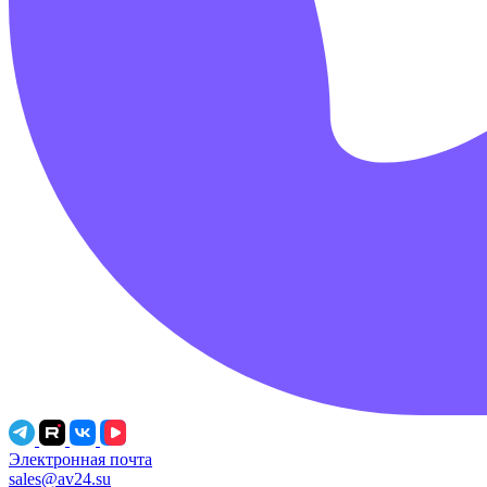
Электронная почта
sales@av24.su