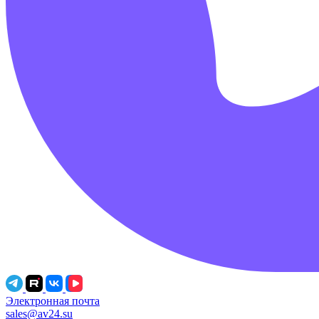
Электронная почта
sales@av24.su