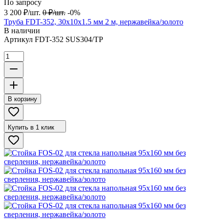
По запросу
3 200
₽
/
шт.
0
₽
/
шт.
-0%
Труба FDT-352, 30х10х1.5 мм 2 м, нержавейка/золото
В наличии
Артикул
FDT-352 SUS304/TP
В корзину
Купить в 1 клик