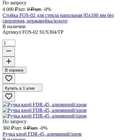
По запросу
4 000
₽
/
шт.
0
₽
/
шт.
-0%
Стойка FOS-02 для стекла напольная 95х160 мм без
сверления, нержавейка/золото
В наличии
Артикул
FOS-02 SUS304/TP
В корзину
Купить в 1 клик
По запросу
360
₽
/
шт.
0
₽
/
шт.
-0%
Ручка кноб FDR-45, алюминий/хром
В наличии