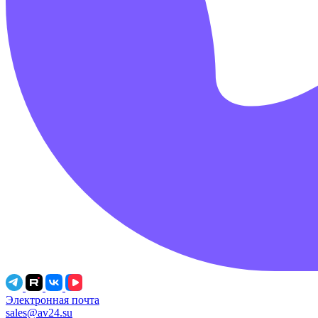
Электронная почта
sales@av24.su