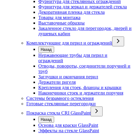
Фурнитура для стеклянных ограждений
Фурнитура для зеркал и держателей стекла
Декоративная пленка для стекла
Товары для монтажа
Выставочные образцы
Закаленное стекло для перегородок, дверей и
душевых кабин
Комплектующие для перил и ограждений
Назад
Нержавеющие трубы для перил и
ограждений
Отводы, повороты, соединители поручней и
труб
Заглушки и окончания перил
Держатели ригеля
Крепления для стоек, фланцы и крышки
Наконечники стоек и держатели поручня
Системы безрамного остекления
Готовые стеклянные перегородки
Покраска стекла CRI GlassPaint
Назад
Основа для краски GlassPaint
Эффекты на стекле GlassPaint