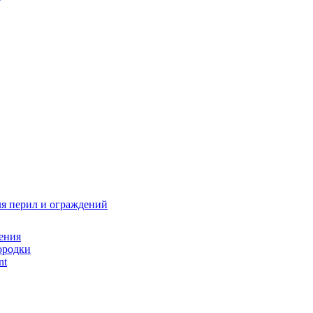
я перил и ограждений
ения
ородки
nt