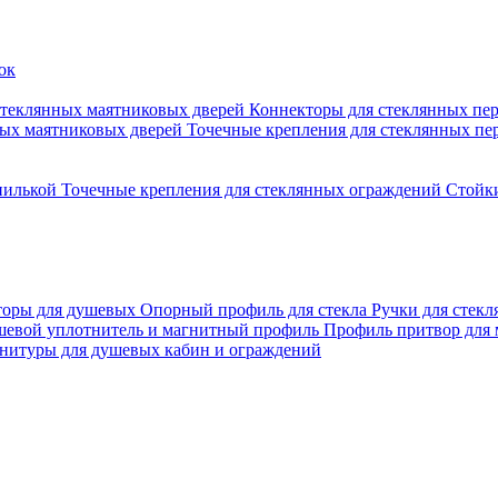
стеклянных маятниковых дверей
Коннекторы для стеклянных пе
ных маятниковых дверей
Точечные крепления для стеклянных пе
пилькой
Точечные крепления для стеклянных ограждений
Стойк
торы для душевых
Опорный профиль для стекла
Ручки для стек
евой уплотнитель и магнитный профиль
Профиль притвор для
нитуры для душевых кабин и ограждений