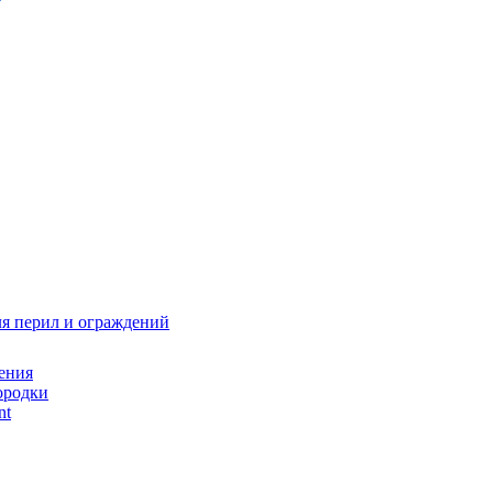
я перил и ограждений
ения
ородки
nt