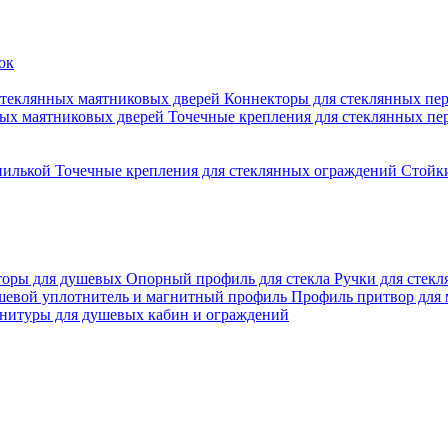
стеклянных маятниковых дверей
Коннекторы для стеклянных пе
ных маятниковых дверей
Точечные крепления для стеклянных пе
пилькой
Точечные крепления для стеклянных ограждений
Стойк
торы для душевых
Опорный профиль для стекла
Ручки для стек
евой уплотнитель и магнитный профиль
Профиль притвор для
нитуры для душевых кабин и ограждений