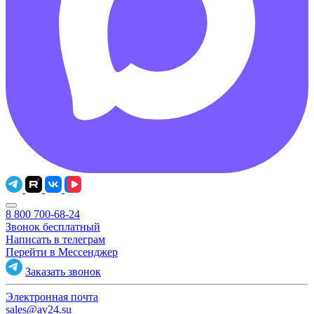
8 800 700-68-24
Звонок бесплатный
Написать в телеграм
Перейти в Мессенджер
Заказать звонок
Электронная почта
sales@av24.su