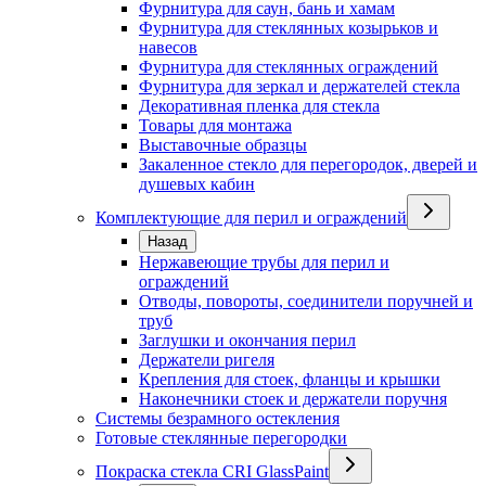
Фурнитура для саун, бань и хамам
Фурнитура для стеклянных козырьков и
навесов
Фурнитура для стеклянных ограждений
Фурнитура для зеркал и держателей стекла
Декоративная пленка для стекла
Товары для монтажа
Выставочные образцы
Закаленное стекло для перегородок, дверей и
душевых кабин
Комплектующие для перил и ограждений
Назад
Нержавеющие трубы для перил и
ограждений
Отводы, повороты, соединители поручней и
труб
Заглушки и окончания перил
Держатели ригеля
Крепления для стоек, фланцы и крышки
Наконечники стоек и держатели поручня
Системы безрамного остекления
Готовые стеклянные перегородки
Покраска стекла CRI GlassPaint