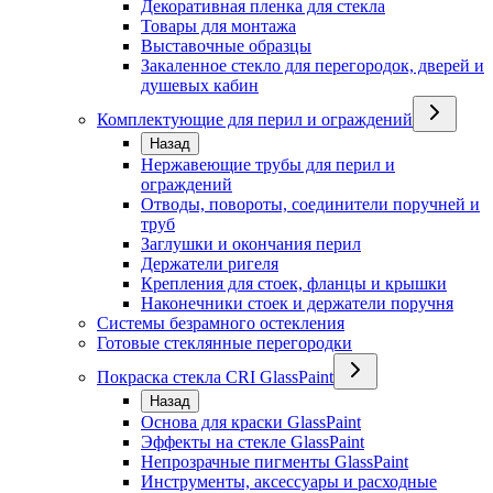
Декоративная пленка для стекла
Товары для монтажа
Выставочные образцы
Закаленное стекло для перегородок, дверей и
душевых кабин
Комплектующие для перил и ограждений
Назад
Нержавеющие трубы для перил и
ограждений
Отводы, повороты, соединители поручней и
труб
Заглушки и окончания перил
Держатели ригеля
Крепления для стоек, фланцы и крышки
Наконечники стоек и держатели поручня
Системы безрамного остекления
Готовые стеклянные перегородки
Покраска стекла CRI GlassPaint
Назад
Основа для краски GlassPaint
Эффекты на стекле GlassPaint
Непрозрачные пигменты GlassPaint
Инструменты, аксессуары и расходные