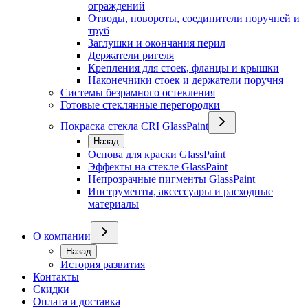
ограждений
Отводы, повороты, соединители поручней и
труб
Заглушки и окончания перил
Держатели ригеля
Крепления для стоек, фланцы и крышки
Наконечники стоек и держатели поручня
Системы безрамного остекления
Готовые стеклянные перегородки
Покраска стекла CRI GlassPaint
Назад
Основа для краски GlassPaint
Эффекты на стекле GlassPaint
Непрозрачные пигменты GlassPaint
Инструменты, аксессуары и расходные
материалы
О компании
Назад
История развития
Контакты
Скидки
Оплата и доставка