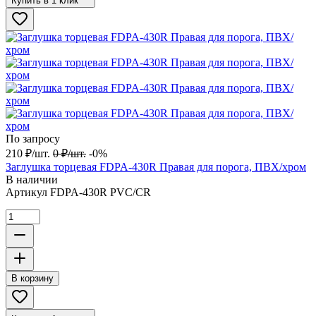
Купить в 1 клик
По запросу
210
₽
/
шт.
0
₽
/
шт.
-0%
Заглушка торцевая FDPA-430R Правая для порога, ПВХ/хром
В наличии
Артикул
FDPA-430R PVC/CR
В корзину