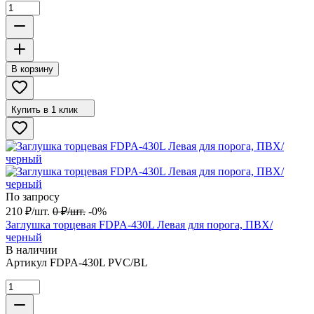
В корзину
Купить в 1 клик
По запросу
210
₽
/
шт.
0
₽
/
шт.
-0%
Заглушка торцевая FDPA-430L Левая для порога, ПВХ/
черный
В наличии
Артикул
FDPA-430L PVC/BL