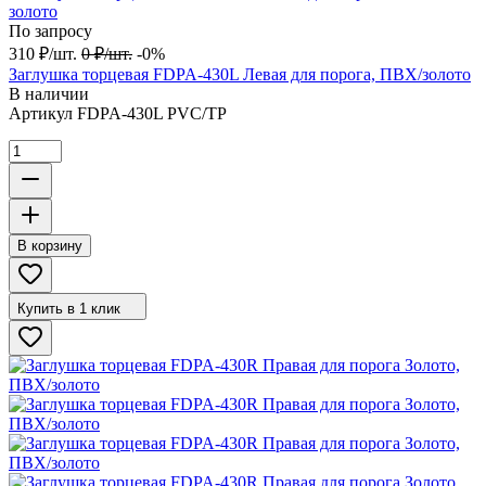
По запросу
310
₽
/
шт.
0
₽
/
шт.
-0%
Заглушка торцевая FDPA-430L Левая для порога, ПВХ/золото
В наличии
Артикул
FDPA-430L PVC/TP
В корзину
Купить в 1 клик