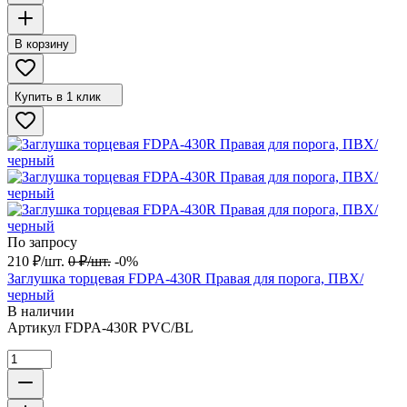
В корзину
Купить в 1 клик
По запросу
210
₽
/
шт.
0
₽
/
шт.
-0%
Заглушка торцевая FDPA-430R Правая для порога, ПВХ/
черный
В наличии
Артикул
FDPA-430R PVC/BL