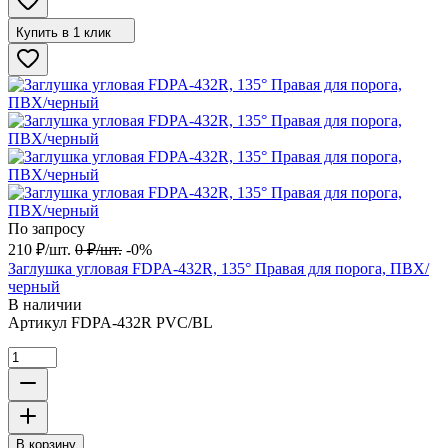
Купить в 1 клик
По запросу
210
₽
/
шт.
0
₽
/
шт.
-0%
Заглушка угловая FDPA-432R, 135° Правая для порога, ПВХ/
черный
В наличии
Артикул
FDPA-432R PVC/BL
В корзину