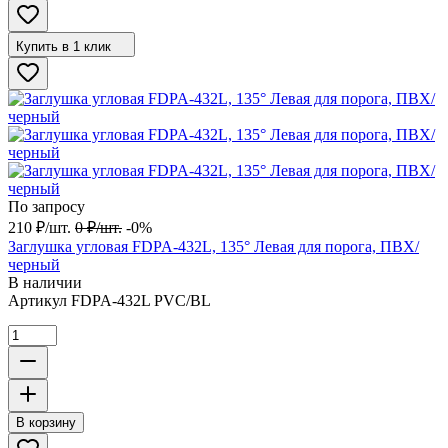
Купить в 1 клик
По запросу
210
₽
/
шт.
0
₽
/
шт.
-0%
Заглушка угловая FDPA-432L, 135° Левая для порога, ПВХ/
черный
В наличии
Артикул
FDPA-432L PVC/BL
В корзину