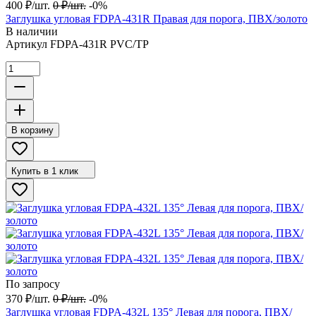
400
₽
/
шт.
0
₽
/
шт.
-0%
Заглушка угловая FDPA-431R Правая для порога, ПВХ/золото
В наличии
Артикул
FDPA-431R PVC/TP
В корзину
Купить в 1 клик
По запросу
370
₽
/
шт.
0
₽
/
шт.
-0%
Заглушка угловая FDPA-432L 135° Левая для порога, ПВХ/