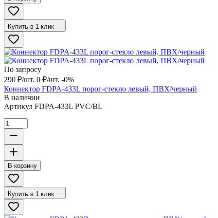
Купить в 1 клик
По запросу
290
₽
/
шт.
0
₽
/
шт.
-0%
Коннектор FDPA-433L порог-стекло левый, ПВХ/черный
В наличии
Артикул
FDPA-433L PVC/BL
В корзину
Купить в 1 клик