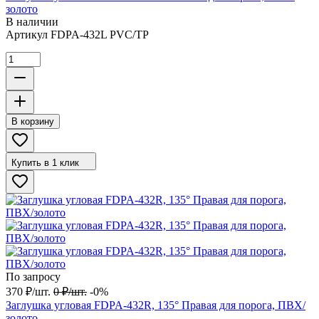
золото
В наличии
Артикул
FDPA-432L PVC/TP
В корзину
Купить в 1 клик
По запросу
370
₽
/
шт.
0
₽
/
шт.
-0%
Заглушка угловая FDPA-432R, 135° Правая для порога, ПВХ/
золото