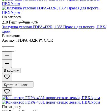
По запросу
210
₽
/
шт.
0
₽
/
шт.
-0%
Заглушка угловая FDPA-432R, 135° Правая для порога, ПВХ/
хром
В наличии
Артикул
FDPA-432R PVC/CR
В корзину
Купить в 1 клик
По запросу