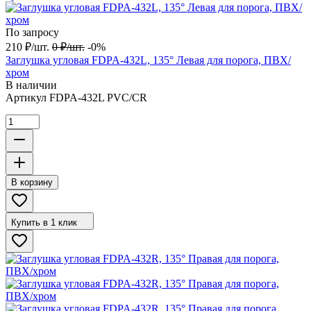
По запросу
210
₽
/
шт.
0
₽
/
шт.
-0%
Заглушка угловая FDPA-432L, 135° Левая для порога, ПВХ/
хром
В наличии
Артикул
FDPA-432L PVC/CR
В корзину
Купить в 1 клик