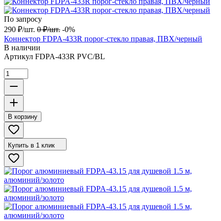
По запросу
290
₽
/
шт.
0
₽
/
шт.
-0%
Коннектор FDPA-433R порог-стекло правая, ПВХ/черный
В наличии
Артикул
FDPA-433R PVC/BL
В корзину
Купить в 1 клик