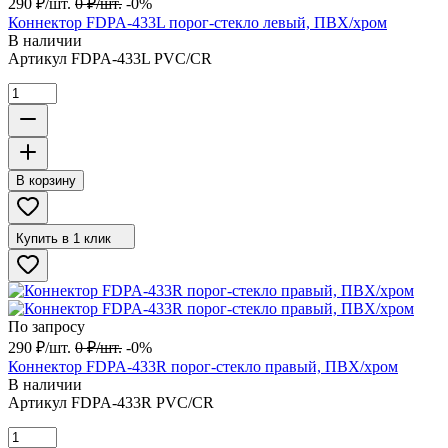
290
₽
/
шт.
0
₽
/
шт.
-0%
Коннектор FDPA-433L порог-стекло левый, ПВХ/хром
В наличии
Артикул
FDPA-433L PVC/CR
В корзину
Купить в 1 клик
По запросу
290
₽
/
шт.
0
₽
/
шт.
-0%
Коннектор FDPA-433R порог-стекло правый, ПВХ/хром
В наличии
Артикул
FDPA-433R PVC/CR