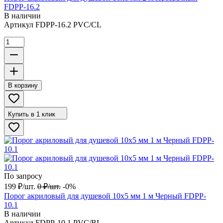
FDPP-16.2
В наличии
Артикул
FDPP-16.2 PVC/CL
В корзину
Купить в 1 клик
По запросу
199
₽
/
шт.
0
₽
/
шт.
-0%
Порог акриловый для душевой 10х5 мм 1 м Черный FDPP-
10.1
В наличии
Артикул
FDPP-10.1 PVC/BL