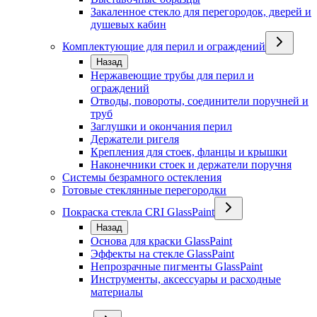
Закаленное стекло для перегородок, дверей и
душевых кабин
Комплектующие для перил и ограждений
Назад
Нержавеющие трубы для перил и
ограждений
Отводы, повороты, соединители поручней и
труб
Заглушки и окончания перил
Держатели ригеля
Крепления для стоек, фланцы и крышки
Наконечники стоек и держатели поручня
Системы безрамного остекления
Готовые стеклянные перегородки
Покраска стекла CRI GlassPaint
Назад
Основа для краски GlassPaint
Эффекты на стекле GlassPaint
Непрозрачные пигменты GlassPaint
Инструменты, аксессуары и расходные
материалы