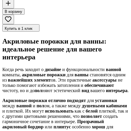
В корзину
Купить в 1 клик
Акриловые порожки для ванны:
идеальное решение для вашего
интерьера
Когда речь заходит о
дизайне
и функциональности
ванной
комнаты,
акриловые
порожки
для
ванны
становятся одним
из
важнейших
элемент
ов. Эти практичные
аксессуары
не
только помогают избежать затопления и
обеспечивают
чистоту, но и до
пол
няют эстетический
вид
вашего
интерьера
.
Акриловые
порожки
отлично
подходят
для
установки
между
ванной
и
пол
ом, а также между
душевыми
кабинами
и плиткой. Их могут
использовать
как с
белой
плиткой, так и
с другими цветовыми решениями, что
позволяет
создать
гармоничное сочетание в интерьере.
Прозрачный
акриловый
бордюр
или
плинтус
особенно
хорош
для