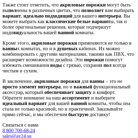
Также стоит отметить, что
акриловые
порожки
могут быть
вы
пол
нены в различных цветах, что
позволяет
вам выбирать
вариант
,
идеально
подходящий
для вашего
интерьера
. Вы
можете выбрать как
классические
белые
вариант
ы, так и
более оригинальные решения, которые подчеркнут
инди
вид
уальность вашей
ванной
комнаты.
Кроме этого,
акриловые
порожки
применяются не только в
ванны
х комнатах, но и в
душевых
кабинах. Их можно
комбинировать с другими материалами, такими как ПВХ, что
расширяет возможности дизайна. Эти
порожки
помогут
избежать смешивания
воды
с грязью, сохраняя
пол
всегда
чистым и сухим.
В заключение,
акриловые
порожки
для
ванны
– это не
просто
элемент
интерьера
, но и
важный
функциональный
аксессуар, который
обеспечивает
защиту
и комфорт.
Обратите внимание на наш
ассортимент
и выберите
идеальный
вариант
для вашей
ванной
комнаты, чтобы она
стала не только красивой, но и практичной. Заказывайте
прямо сейчас, и мы обеспечим
быструю
доставку!
Связаться с нами
8 800 700-68-24
sales@av24.su