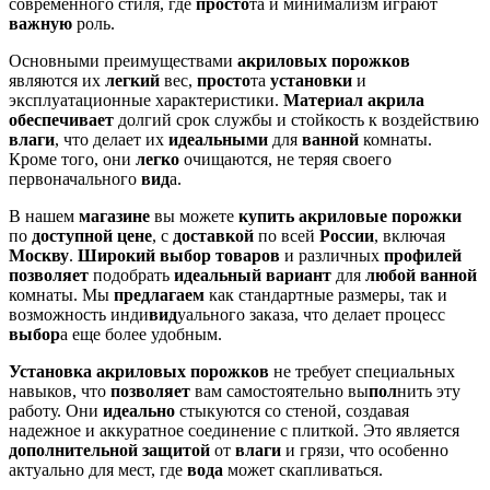
современного стиля, где
просто
та и минимализм играют
важную
роль.
Основными преимуществами
акриловых
порожков
являются их
легкий
вес,
просто
та
установки
и
эксплуатационные характеристики.
Материал
акрила
обеспечивает
долгий срок службы и стойкость к воздействию
влаги
, что делает их
идеальными
для
ванной
комнаты.
Кроме того, они
легко
очищаются, не теряя своего
первоначального
вид
а.
В нашем
магазине
вы можете
купить
акриловые
порожки
по
доступной
цене
, с
доставкой
по всей
России
, включая
Москву
.
Широкий
выбор
товаров
и различных
профилей
позволяет
подобрать
идеальный
вариант
для
любой
ванной
комнаты. Мы
предлагаем
как стандартные размеры, так и
возможность инди
вид
уального заказа, что делает процесс
выбор
а еще более удобным.
Установка
акриловых
порожков
не требует специальных
навыков, что
позволяет
вам самостоятельно вы
пол
нить эту
работу. Они
идеально
стыкуются со стеной, создавая
надежное и аккуратное соединение с плиткой. Это является
дополнительной
защитой
от
влаги
и грязи, что особенно
актуально для мест, где
вода
может скапливаться.