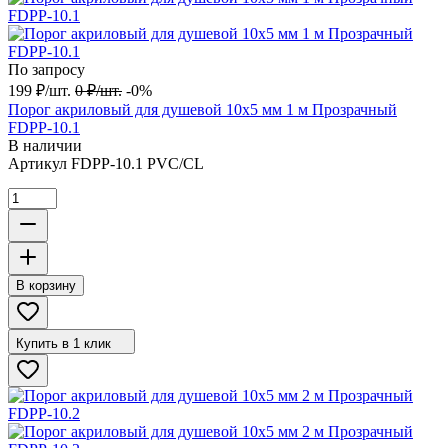
По запросу
199
₽
/
шт.
0
₽
/
шт.
-0%
Порог акриловый для душевой 10х5 мм 1 м Прозрачный
FDPP-10.1
В наличии
Артикул
FDPP-10.1 PVC/CL
В корзину
Купить в 1 клик