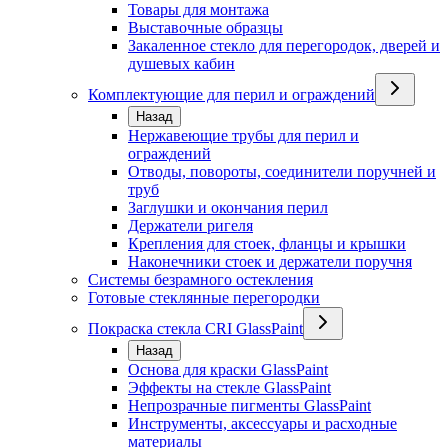
Товары для монтажа
Выставочные образцы
Закаленное стекло для перегородок, дверей и
душевых кабин
Комплектующие для перил и ограждений
Назад
Нержавеющие трубы для перил и
ограждений
Отводы, повороты, соединители поручней и
труб
Заглушки и окончания перил
Держатели ригеля
Крепления для стоек, фланцы и крышки
Наконечники стоек и держатели поручня
Системы безрамного остекления
Готовые стеклянные перегородки
Покраска стекла CRI GlassPaint
Назад
Основа для краски GlassPaint
Эффекты на стекле GlassPaint
Непрозрачные пигменты GlassPaint
Инструменты, аксессуары и расходные
материалы