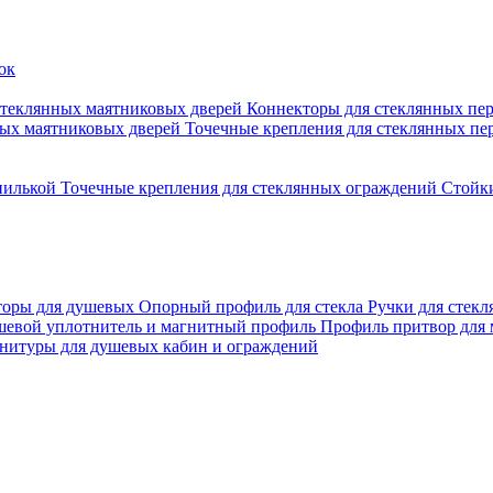
стеклянных маятниковых дверей
Коннекторы для стеклянных пе
ных маятниковых дверей
Точечные крепления для стеклянных пе
пилькой
Точечные крепления для стеклянных ограждений
Стойк
торы для душевых
Опорный профиль для стекла
Ручки для стек
евой уплотнитель и магнитный профиль
Профиль притвор для
нитуры для душевых кабин и ограждений