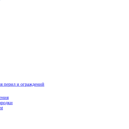
я перил и ограждений
ения
ородки
nt