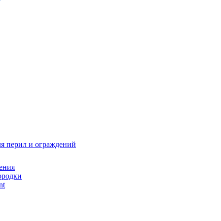
я перил и ограждений
ения
ородки
nt