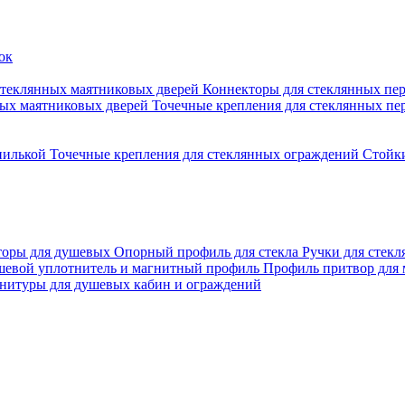
стеклянных маятниковых дверей
Коннекторы для стеклянных пе
ных маятниковых дверей
Точечные крепления для стеклянных пе
пилькой
Точечные крепления для стеклянных ограждений
Стойк
торы для душевых
Опорный профиль для стекла
Ручки для стек
евой уплотнитель и магнитный профиль
Профиль притвор для
нитуры для душевых кабин и ограждений