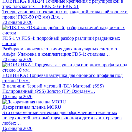
НОВИНКА в АВ24! Точечные крепления с регулировкой в
трех плоскостях — FKK-50 и FKK-51
Теперь установка стеклянных ограждений стала ещё точнее и
проще! FKK-50 (42 мм) Для…
20 января 2026
FDS-1 vs FDS-4: подробный разбор различий раздвижных
систем
Разбираем ключевые отличия двух популярных систем от
Альфа: Упаковка и комплектация: FDS-1: стильная…
20 января 2026
НОВИНКА! Торцевая заглушка для опорного профиля под
стекло 10 мм.
В наличии: Черный матовый (BL) Матовый (SSS)
Полированный (PSS) Золото (TP) Ожидаем…
16 января 2026
Декоративная пленка MORU
Это современный материал для оформления стеклянных
поверхностей, который идеально подходит для интерьеров
любых…
16 января 2026