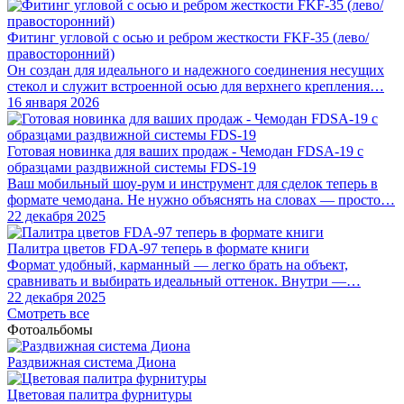
Фитинг угловой с осью и ребром жесткости FKF-35 (лево/
правосторонний)
Он создан для идеального и надежного соединения несущих
стекол и служит встроенной осью для верхнего крепления…
16 января 2026
Готовая новинка для ваших продаж - Чемодан FDSA-19 с
образцами раздвижной системы FDS‑19
Ваш мобильный шоу-рум и инструмент для сделок теперь в
формате чемодана. Не нужно объяснять на словах — просто…
22 декабря 2025
Палитра цветов FDA-97 теперь в формате книги
Формат удобный, карманный — легко брать на объект,
сравнивать и выбирать идеальный оттенок. Внутри —…
22 декабря 2025
Смотреть все
Фотоальбомы
Раздвижная система Диона
Цветовая палитра фурнитуры