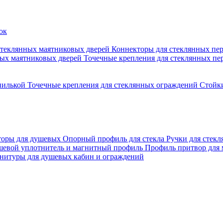
стеклянных маятниковых дверей
Коннекторы для стеклянных пе
ных маятниковых дверей
Точечные крепления для стеклянных пе
пилькой
Точечные крепления для стеклянных ограждений
Стойк
торы для душевых
Опорный профиль для стекла
Ручки для стек
евой уплотнитель и магнитный профиль
Профиль притвор для
нитуры для душевых кабин и ограждений