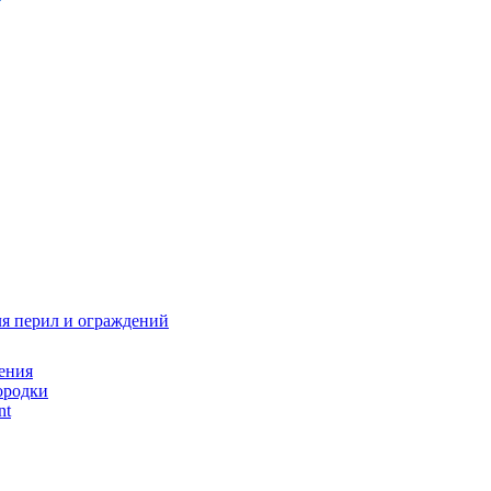
я перил и ограждений
ения
ородки
nt