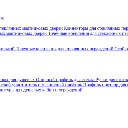
стеклянных маятниковых дверей
Коннекторы для стеклянных пе
ных маятниковых дверей
Точечные крепления для стеклянных пе
пилькой
Точечные крепления для стеклянных ограждений
Стойк
торы для душевых
Опорный профиль для стекла
Ручки для стек
евой уплотнитель и магнитный профиль
Профиль притвор для
нитуры для душевых кабин и ограждений