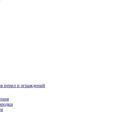
я перил и ограждений
ения
ородки
nt