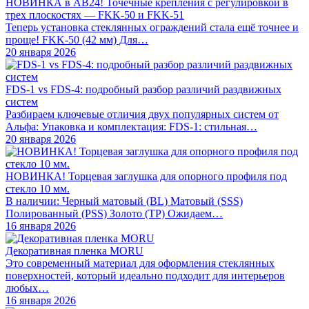
НОВИНКА в АВ24! Точечные крепления с регулировкой в
трех плоскостях — FKK-50 и FKK-51
Теперь установка стеклянных ограждений стала ещё точнее и
проще! FKK-50 (42 мм) Для…
20 января 2026
FDS-1 vs FDS-4: подробный разбор различий раздвижных
систем
Разбираем ключевые отличия двух популярных систем от
Альфа: Упаковка и комплектация: FDS-1: стильная…
20 января 2026
НОВИНКА! Торцевая заглушка для опорного профиля под
стекло 10 мм.
В наличии: Черный матовый (BL) Матовый (SSS)
Полированный (PSS) Золото (TP) Ожидаем…
16 января 2026
Декоративная пленка MORU
Это современный материал для оформления стеклянных
поверхностей, который идеально подходит для интерьеров
любых…
16 января 2026