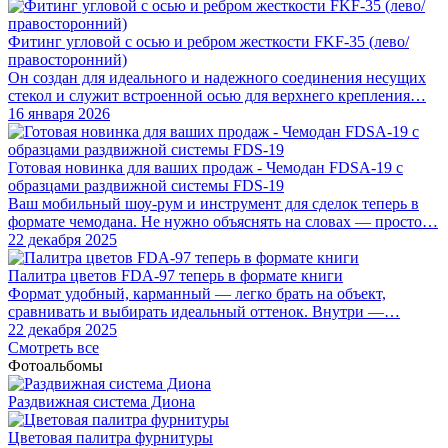
Фитинг угловой с осью и ребром жесткости FKF-35 (лево/
правосторонний)
Он создан для идеального и надежного соединения несущих
стекол и служит встроенной осью для верхнего крепления…
16 января 2026
Готовая новинка для ваших продаж - Чемодан FDSA-19 с
образцами раздвижной системы FDS‑19
Ваш мобильный шоу-рум и инструмент для сделок теперь в
формате чемодана. Не нужно объяснять на словах — просто…
22 декабря 2025
Палитра цветов FDA-97 теперь в формате книги
Формат удобный, карманный — легко брать на объект,
сравнивать и выбирать идеальный оттенок. Внутри —…
22 декабря 2025
Смотреть все
Фотоальбомы
Раздвижная система Диона
Цветовая палитра фурнитуры