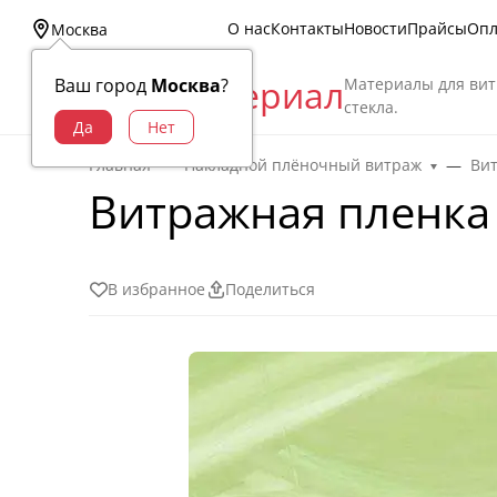
О нас
Контакты
Новости
Прайсы
Опл
Москва
Витраж Материал
Материалы для вит
Ваш город
Москва
?
стекла.
Главная
Накладной плёночный витраж
Ви
Витражная пленка 
В избранное
Поделиться