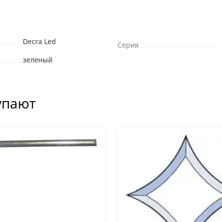
Decra Led
Серия
зеленый
упают