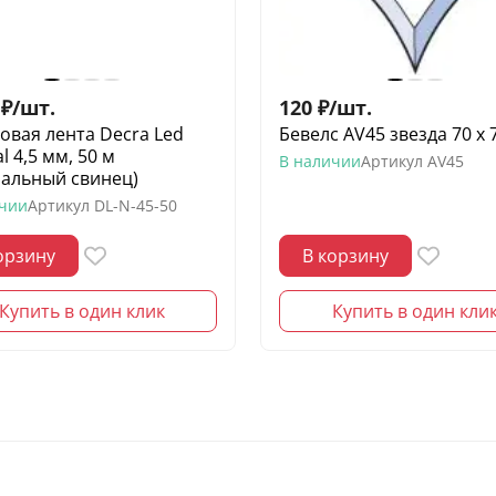
₽
/
шт.
120
₽
/
шт.
овая лента Decra Led
Бевелс AV45 звезда 70 х 
l 4,5 мм, 50 м
В наличии
Артикул
AV45
ральный свинец)
ичии
Артикул
DL-N-45-50
орзину
В корзину
Купить в один клик
Купить в один кли