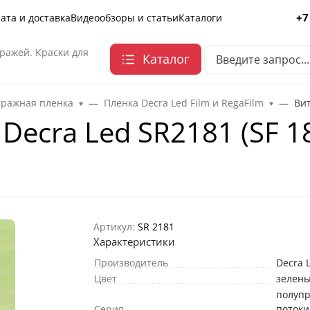
+7
ата и доставка
Видеообзоры и статьи
Каталоги
ражей. Краски для
Каталог
тражная пленка
Плёнка Decra Led Film и RegaFilm
Вит
Decra Led SR2181 (SF 1
Артикул:
SR 2181
Характеристики
Производитель
Decra 
Цвет
зелен
полуп
Серия
потоки