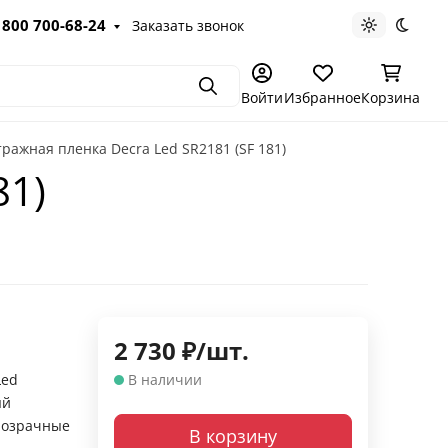
 800 700-68-24
Заказать звонок
Светлая те
Темна
Поиск
Войти
Избранное
Корзина
ражная пленка Decra Led SR2181 (SF 181)
81)
2 730
₽
/
шт.
Led
В наличии
ый
розрачные
В корзину