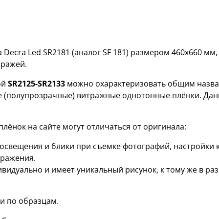
Decra Led SR2181 (аналог SF 181) размером 460х660 мм
тражей.
ой
SR2125-SR2133
можно охарактеризовать общим назван
е (полупрозрачные) витражные однотонные плёнки. Дан
лёнок на сайте могут отличаться от оригинала:
я освещения и блики при съемке фотографий, настройки
бражения.
ивидуально и имеет уникальный рисунок, к тому же в р
и по образцам.