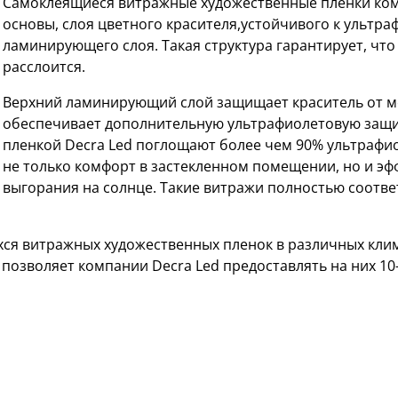
Самоклеящиеся витражные художественные пленки комп
основы, слоя цветного красителя,устойчивого к ультр
ламинирующего слоя. Такая структура гарантирует, что 
расслоится.
Верхний ламинирующий слой защищает краситель от м
обеспечивает дополнительную ультрафиолетовую защи
пленкой Decra Led поглощают более чем 90% ультрафи
не только комфорт в застекленном помещении, но и э
выгорания на солнце. Такие витражи полностью соответ
ся витражных художественных пленок в различных кли
 позволяет компании Decra Led предоставлять на них 1