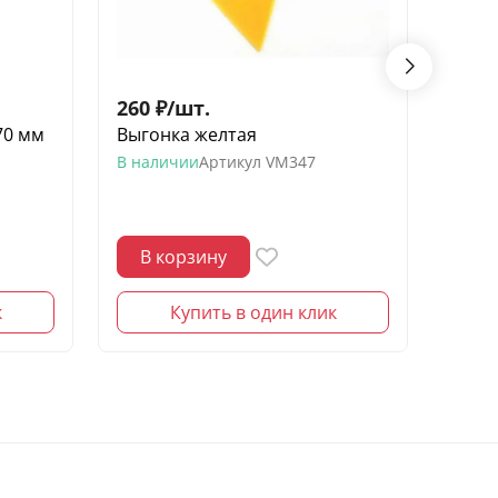
260
₽
/
шт.
150
70 мм
Выгонка желтая
Приж
В наличии
Артикул
VM347
В нал
В корзину
В 
к
Купить в один клик