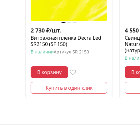
2 730
₽
/
шт.
4 550
Витражная пленка Decra Led
Свинц
SR2150 (SF 150)
Natura
(нату
В наличии
Артикул
SR 2150
В нал
В корзину
В к
Купить в один клик