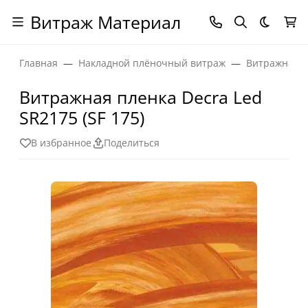
Витраж Материал
Темная
Главная
Накладной плёночный витраж
Витражная п
Витражная пленка Decra Led
SR2175 (SF 175)
В избранное
Поделиться