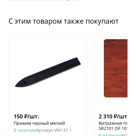
С этим товаром также покупают
150
₽
/
шт.
2 310
₽
/
шт.
Прижим черный мягкий
Витражная пленк
SR2101 (SF 101)
В наличии
Артикул
VM137.1
В наличии
Артику