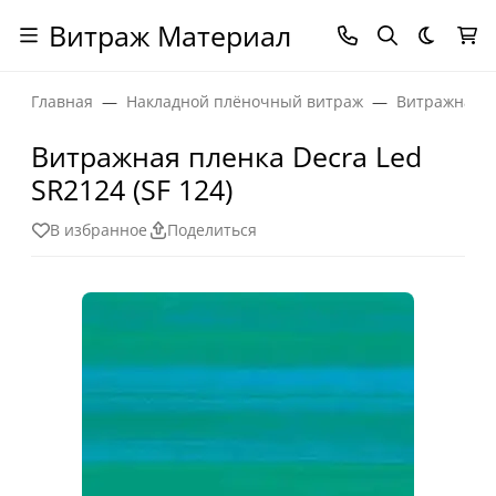
Витраж Материал
Темная
Главная
Накладной плёночный витраж
Витражная п
Витражная пленка Decra Led
SR2124 (SF 124)
В избранное
Поделиться