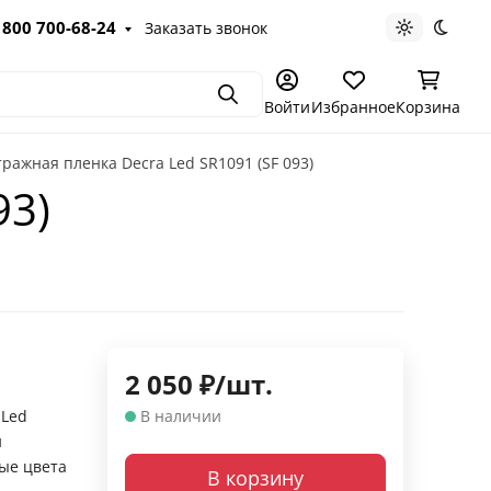
 800 700-68-24
Заказать звонок
Светлая те
Темна
Поиск
Войти
Избранное
Корзина
ражная пленка Decra Led SR1091 (SF 093)
93)
2 050
₽
/
шт.
 Led
В наличии
й
ые цвета
В корзину