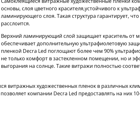
Самоклеящиеся витражные художественные пленки комп
основы, слоя цветного красителя,устойчивого к ультр
ламинирующего слоя. Такая структура гарантирует, что 
расслоится.
Верхний ламинирующий слой защищает краситель от м
обеспечивает дополнительную ультрафиолетовую защи
пленкой Decra Led поглощают более чем 90% ультрафи
не только комфорт в застекленном помещении, но и э
выгорания на солнце. Такие витражи полностью соответ
ся витражных художественных пленок в различных кли
 позволяет компании Decra Led предоставлять на них 1