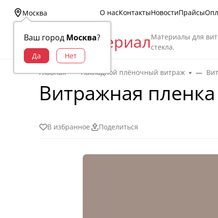
О нас
Контакты
Новости
Прайсы
Опл
Москва
Витраж Материал
Материалы для вит
Ваш город
Москва
?
стекла.
Главная
Накладной плёночный витраж
Ви
Витражная пленка 
В избранное
Поделиться