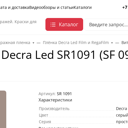
+7
ата и доставка
Видеообзоры и статьи
Каталоги
ражей. Краски для
Каталог
тражная пленка
Плёнка Decra Led Film и RegaFilm
Вит
Decra Led SR1091 (SF 0
Артикул:
SR 1091
Характеристики
Производитель
Decra
Цвет
серы
Серия
прост