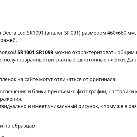
Decra Led SR1091 (аналог SF 091) размером 460х660 мм
тражей.
ровкой
SR1001-SR1099
можно охарактеризовать общим н
е (полупрозрачные) витражные однотонные плёнки. Дан
лёнок на сайте могут отличаться от оригинала:
я освещения и блики при съемке фотографий, настройки
бражения.
ивидуально и имеет уникальный рисунок, к тому же в р
и по образцам.