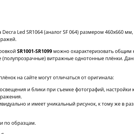
Decra Led SR1064 (аналог SF 064) размером 460х660 мм
тражей.
ровкой
SR1001-SR1099
можно охарактеризовать общим н
е (полупрозрачные) витражные однотонные плёнки. Дан
лёнок на сайте могут отличаться от оригинала:
я освещения и блики при съемке фотографий, настройки
бражения.
ивидуально и имеет уникальный рисунок, к тому же в р
и по образцам.