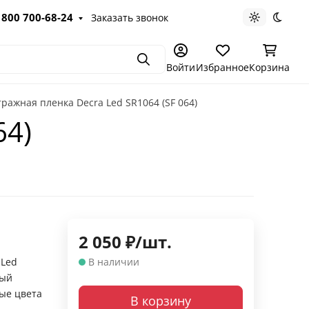
 800 700-68-24
Заказать звонок
Светлая те
Темна
Поиск
Войти
Избранное
Корзина
ражная пленка Decra Led SR1064 (SF 064)
64)
2 050
₽
/
шт.
 Led
В наличии
ный
ые цвета
В корзину