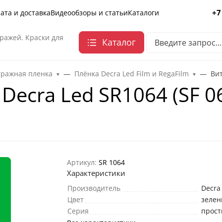
+7
ата и доставка
Видеообзоры и статьи
Каталоги
ражей. Краски для
Каталог
тражная пленка
Плёнка Decra Led Film и RegaFilm
Вит
Decra Led SR1064 (SF 0
Артикул:
SR 1064
Характеристики
Производитель
Decra
Цвет
зеле
Серия
прост