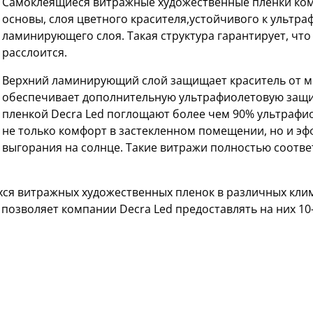
Самоклеящиеся витражные художественные пленки комп
основы, слоя цветного красителя,устойчивого к ультр
ламинирующего слоя. Такая структура гарантирует, что 
расслоится.
Верхний ламинирующий слой защищает краситель от м
обеспечивает дополнительную ультрафиолетовую защи
пленкой Decra Led поглощают более чем 90% ультрафи
не только комфорт в застекленном помещении, но и э
выгорания на солнце. Такие витражи полностью соответ
ся витражных художественных пленок в различных кли
 позволяет компании Decra Led предоставлять на них 1