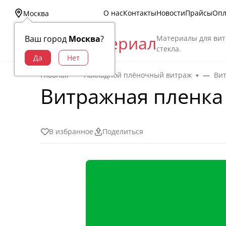
О нас
Контакты
Новости
Прайсы
Опл
Москва
Витраж Материал
Материалы для вит
Ваш город
Москва
?
стекла.
Главная
Накладной плёночный витраж
Ви
Витражная пленка 
В избранное
Поделиться