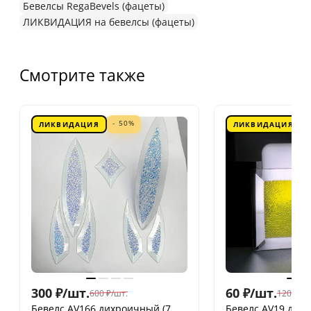
Бевелсы RegaBevels (фацеты)
ЛИКВИДАЦИЯ на бевелсы (фацеты)
Смотрите также
- 50%
ЛИКВИДАЦИЯ
ЛИКВИДАЦИЯ
300
₽
/
шт.
60
₽
/
шт.
600
₽
/
шт.
120
₽
/
шт
Бевелс AV166 дихроичный (7
Бевелс AV19 дих