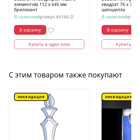
элементов) 112 х 645 мм
квадрат 76 х 76 
бриллиант
шиншилла
В наличии
Артикул
AV166-D
В наличии
Артику
В корзину
В корзину
Купить в один клик
Купить в о
С этим товаром также покупают
ЛИКВИДАЦИЯ
ЛИКВИДАЦИЯ