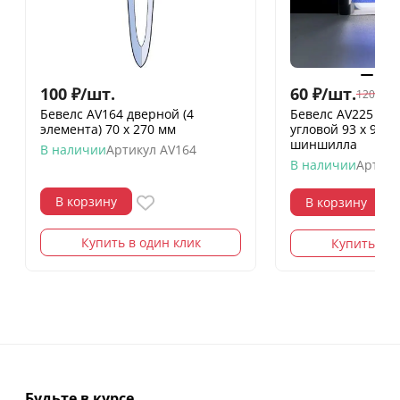
100
₽
/
шт.
60
₽
/
шт.
120
₽
/
шт
Бевелс AV164 дверной (4
Бевелс AV225 ди
элемента) 70 х 270 мм
угловой 93 х 93 х
шиншилла
В наличии
Артикул
AV164
В наличии
Артику
В корзину
В корзину
Купить в один клик
Купить в о
Будьте в курсе