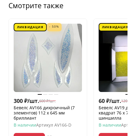
Смотрите также
- 50%
ЛИКВИДАЦИЯ
ЛИКВИДАЦИЯ
300
₽
/
шт.
60
₽
/
шт.
600
₽
/
шт.
120
₽
/
шт
Бевелс AV166 дихроичный (7
Бевелс AV19 дих
элементов) 112 х 645 мм
квадрат 76 х 76 
бриллиант
шиншилла
В наличии
Артикул
AV166-D
В наличии
Артику