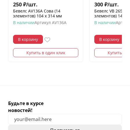
250
₽
/
шт.
300
₽
/
шт.
Бевелс AV136A Сова (14
Бевелс VB 265.2 / 
элементов) 104 х 314 мм
элементов) 145 х
В наличии
Артикул
AV136A
В наличии
Артику
В корзину
В корзину
Купить в один клик
Купить в о
Будьте в курсе
новостей!