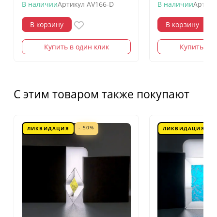
В наличии
Артикул
AV166-D
В наличии
Артику
В корзину
В корзину
Купить в один клик
Купить в о
С этим товаром также покупают
- 50%
ЛИКВИДАЦИЯ
ЛИКВИДАЦИЯ