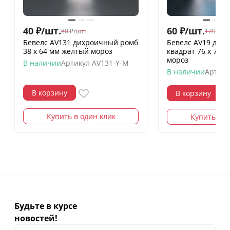
40
₽
/
шт.
60
₽
/
шт.
80
₽
/
шт.
120
₽
/
шт
Бевелс AV131 дихроичный ромб
Бевелс AV19 дих
38 х 64 мм желтый мороз
квадрат 76 х 76 м
мороз
В наличии
Артикул
AV131-Y-M
В наличии
Артику
В корзину
В корзину
Купить в один клик
Купить в о
Будьте в курсе
новостей!