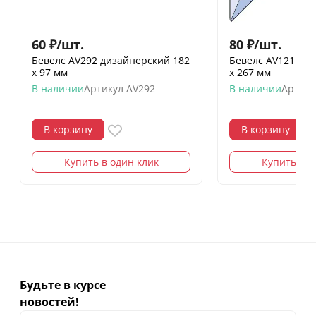
60
₽
/
шт.
80
₽
/
шт.
Бевелс AV292 дизайнерский 182
Бевелс AV121 ди
х 97 мм
х 267 мм
В наличии
Артикул
AV292
В наличии
Артику
В корзину
В корзину
Купить в один клик
Купить в о
Будьте в курсе
новостей!