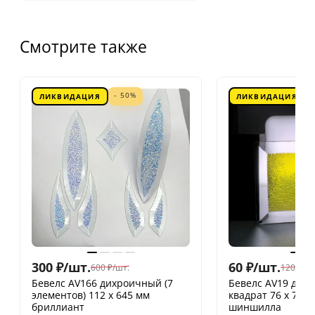
Смотрите также
- 50%
ЛИКВИДАЦИЯ
ЛИКВИДАЦИЯ
300
₽
/
шт.
60
₽
/
шт.
600
₽
/
шт.
120
₽
/
шт
Бевелс AV166 дихроичный (7
Бевелс AV19 дих
элементов) 112 х 645 мм
квадрат 76 х 76 
бриллиант
шиншилла