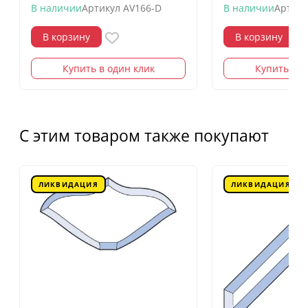
В наличии
Артикул
AV166-D
В наличии
Артику
В корзину
В корзину
Купить в один клик
Купить в о
С этим товаром также покупают
ЛИКВИДАЦИЯ
ЛИКВИДАЦИЯ