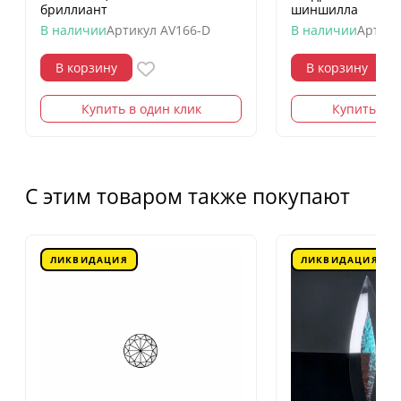
бриллиант
шиншилла
В наличии
Артикул
AV166-D
В наличии
Артику
В корзину
В корзину
Купить в один клик
Купить в о
С этим товаром также покупают
ЛИКВИДАЦИЯ
ЛИКВИДАЦИЯ