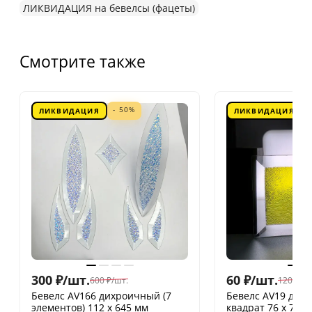
ЛИКВИДАЦИЯ на бевелсы (фацеты)
Смотрите также
- 50%
ЛИКВИДАЦИЯ
ЛИКВИДАЦИЯ
300
₽
/
шт.
60
₽
/
шт.
600
₽
/
шт.
120
₽
/
шт
Бевелс AV166 дихроичный (7
Бевелс AV19 дих
элементов) 112 х 645 мм
квадрат 76 х 76 