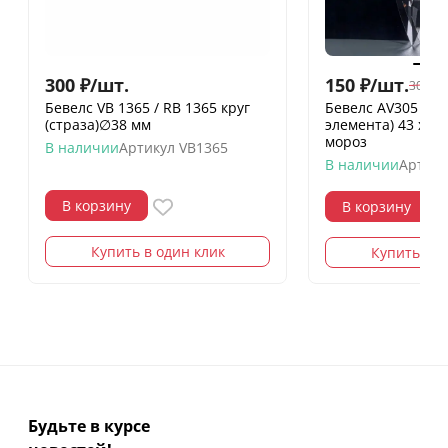
300
₽
/
шт.
150
₽
/
шт.
300
₽
/
Бевелс VB 1365 / RB 1365 круг
Бевелс AV305 ди
(страза)∅38 мм
элемента) 43 х 3
мороз
В наличии
Артикул
VB1365
В наличии
Артику
В корзину
В корзину
Купить в один клик
Купить в о
Будьте в курсе