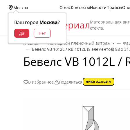
О нас
Контакты
Новости
Прайсы
Опл
Москва
Витраж Материал
Материалы для вит
Ваш город
Москва
?
стекла.
Главная
Накладной плёночный витраж
Фац
Бевелс VB 1012L / RB 1012L (8 элементов) 88 х 31
Бевелс VB 1012L / 
В избранное
Поделиться
ЛИКВИДАЦИЯ