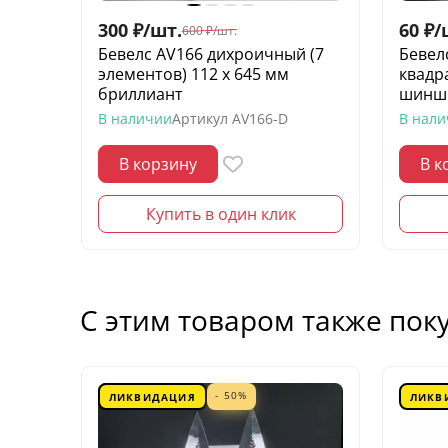
300
₽
/
шт.
60
₽
/
600
₽
/
шт.
Бевелс AV166 дихроичный (7
Бевел
элементов) 112 х 645 мм
квадр
бриллиант
шинш
В наличии
Артикул
AV166-D
В нал
В корзину
В к
Купить в один клик
С этим товаром также пок
- 50%
ЛИКВИДАЦИЯ
ЛИКВ