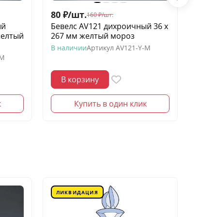
80
₽
/
шт.
60
₽
/
160
₽
/
шт.
ый
Бевелс AV121 дихроичный 36 х
Беве
желтый
267 мм желтый мороз
квадр
моро
В наличии
Артикул
AV121-Y-M
-M
В нал
В корзину
В 
к
Купить в один клик
ЛИКВИДАЦИЯ
ЛИК