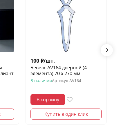
100
₽
/
шт.
60
₽
/
я
Бевелс AV164 дверной (4
Беве
ллиант
элемента) 70 х 270 мм
углов
крас
В наличии
Артикул
AV164
В нал
В корзину
В 
к
Купить в один клик