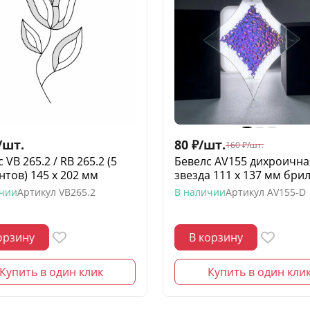
/
шт.
80
₽
/
шт.
160
₽
/
шт.
 VB 265.2 / RB 265.2 (5
Бевелс AV155 дихроична
нтов) 145 х 202 мм
звезда 111 х 137 мм бри
ичии
Артикул
VB265.2
В наличии
Артикул
AV155-D
орзину
В корзину
Купить в один клик
Купить в один кли