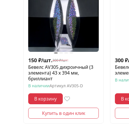
150
₽
/
шт.
300
₽
300
₽
/
шт.
Бевелс AV305 дихроичный (3
Бевелс
элемента) 43 х 394 мм,
элеме
бриллиант
В нал
В наличии
Артикул
AV305-D
В корзину
В к
Купить в один клик