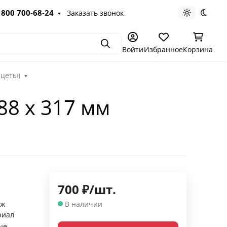
 800 700-68-24
Заказать звонок
Светлая те
Темна
Поиск
Войти
Избранное
Корзина
ацеты)
88 х 317 мм
700
₽
/
шт.
аж
В наличии
риал
ые