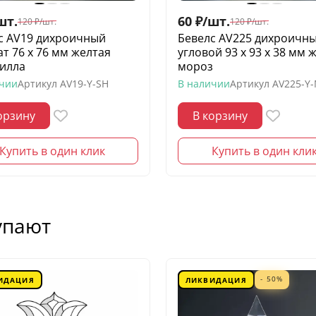
шт.
60
₽
/
шт.
120
₽
/
шт.
120
₽
/
шт.
с AV19 дихроичный
Бевелс AV225 дихроичн
ат 76 х 76 мм желтая
угловой 93 х 93 х 38 мм 
илла
мороз
ичии
Артикул
AV19-Y-SH
В наличии
Артикул
AV225-Y
орзину
В корзину
Купить в один клик
Купить в один кли
упают
- 50%
ИДАЦИЯ
ЛИКВИДАЦИЯ