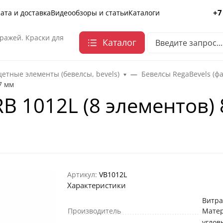
+7
ата и доставка
Видеообзоры и статьи
Каталоги
ражей. Краски для
Каталог
етные элементы (бевелсы, bevels)
Бевелсы RegaBevels (ф
7 мм
RB 1012L (8 элементов) 
Артикул:
VB1012L
Характеристики
Витр
Производитель
Мате
углов