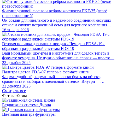
Фитинг угловой с осью и ребром жесткости FKF-35 (лево/
правосторонний)
Он создан для идеального и надежного соединения несущих
стекол и служит встроенной осью для верхнего крепления…
16 января 2026
Готовая новинка для ваших продаж - Чемодан FDSA-19 с
образцами раздвижной системы FDS‑19
Ваш мобильный шоу-рум и инструмент для сделок теперь в
формате чемодана. Не нужно объяснять на словах — просто…
22 декабря 2025
Палитра цветов FDA-97 теперь в формате книги
Формат удобный, карманный — легко брать на объект,
сравнивать и выбирать идеальный оттенок. Внутри —…
22 декабря 2025
Смотреть все
Фотоальбомы
Раздвижная система Диона
Цветовая палитра фурнитуры