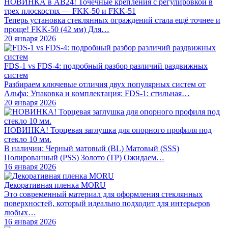
НОВИНКА в АВ24! Точечные крепления с регулировкой в
трех плоскостях — FKK-50 и FKK-51
Теперь установка стеклянных ограждений стала ещё точнее и
проще! FKK-50 (42 мм) Для…
20 января 2026
FDS-1 vs FDS-4: подробный разбор различий раздвижных
систем
Разбираем ключевые отличия двух популярных систем от
Альфа: Упаковка и комплектация: FDS-1: стильная…
20 января 2026
НОВИНКА! Торцевая заглушка для опорного профиля под
стекло 10 мм.
В наличии: Черный матовый (BL) Матовый (SSS)
Полированный (PSS) Золото (TP) Ожидаем…
16 января 2026
Декоративная пленка MORU
Это современный материал для оформления стеклянных
поверхностей, который идеально подходит для интерьеров
любых…
16 января 2026