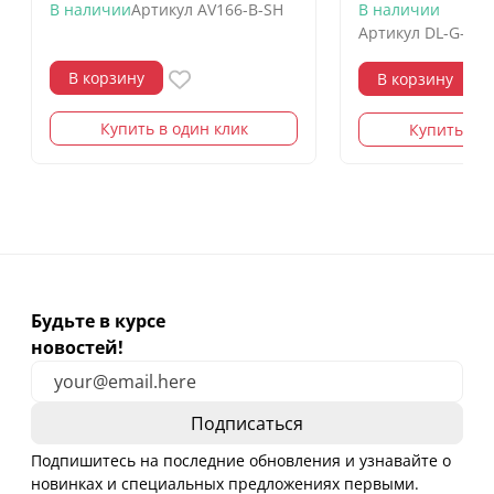
В наличии
Артикул
AV166-B-SH
В наличии
Артикул
DL-G-12-
В корзину
В корзину
Купить в один клик
Купить в о
Будьте в курсе
новостей!
Подпишитесь на последние обновления и узнавайте о
новинках и специальных предложениях первыми.