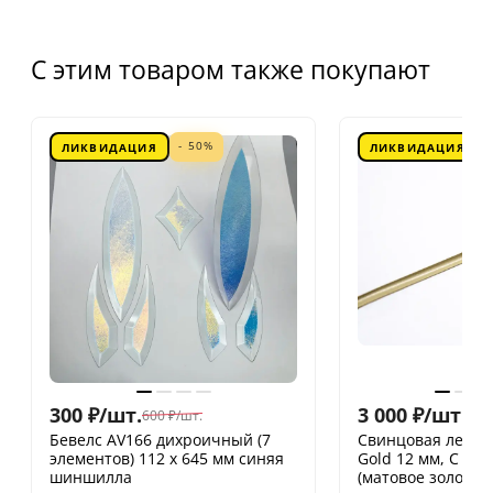
С этим товаром также покупают
- 50%
ЛИКВИДАЦИЯ
ЛИКВИДАЦИЯ
300
₽
/
шт.
3 000
₽
/
шт.
600
₽
/
шт.
Бевелс AV166 дихроичный (7
Свинцовая лента 
элементов) 112 х 645 мм синяя
Gold 12 мм, С ДЕ
шиншилла
(матовое золото)