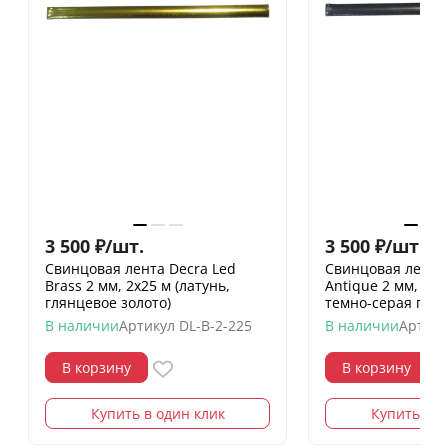
3 500
₽
/
шт.
3 500
₽
/
шт.
Свинцовая лента Decra Led
Свинцовая лента 
Brass 2 мм, 2х25 м (латунь,
Antique 2 мм, 2х2
глянцевое золото)
темно-серая глян
В наличии
Артикул
DL-B-2-225
В наличии
Артику
В корзину
В корзину
Купить в один клик
Купить в о