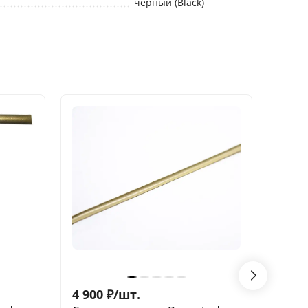
черный (Black)
4 900
₽
/
шт.
4 90