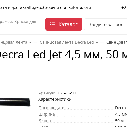
+7
ата и доставка
Видеообзоры и статьи
Каталоги
ражей. Краски для
Каталог
инцовая лента
Свинцовая лента Decra Led
Свинцовая 
cra Led Jet 4,5 мм, 50 
Артикул:
DL-J-45-50
Характеристики
Производитель
Decra
Ширина
4,5 м
Длина
50 м