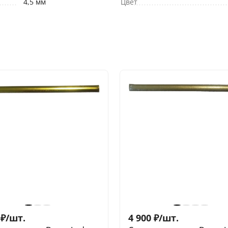
4,5 мм
Цвет
₽
/
шт.
4 900
₽
/
шт.