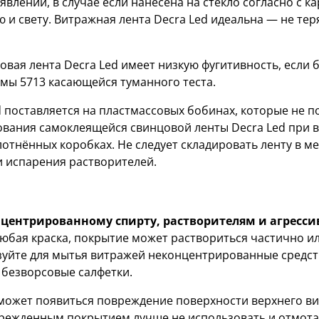
лений, в случае если нанесена на стекло согласно с кар
 и свету. Витражная лента Decra Led идеальна — не тер
вая лента Decra Led имеет низкую фугитивность, если
мы 5713 касающейся туманного теста.
 поставляется на пластмассовых бобинах, которые не п
рования самоклеящейся свинцовой ленты Decra Led при 
плотнённых коробках. Не следует складировать ленту в 
и испарения растворителей.
центрированному спирту, растворителям и агрес
любая краска, покрытие может раствориться частично и
зуйте для мытья витражей неконцентрированные средст
 безворсовые салфетки.
ожет появиться повреждение поверхности верхнего вит
врежденным покрытием лучше не использовать и отмотать