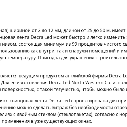
ная) шириной от 2 до 12 мм, длиной от 25 до 50 м, име
цовая лента Decra Led может быстро и легко изменить х
ся низом, состоящая минимум из 99 процентов чистого 
спользованию как внутри, так и снаружи помещений и им
ую температуру. Пригодна для украшения строительного
вляется ведущим продуктом английской фирмы Decra Led
 Для её изготовления Decra Led North Western Co. исп
поверхностью, с такой тягучестью, чтобы можно было и
ся свинцовая лента Decra Led спроектирована для при
енению можно сделать витраж без необходимости отрез
лиях с двойным стеклом (стеклопакетах), согласно с но
я применения в уже существующих окнах.