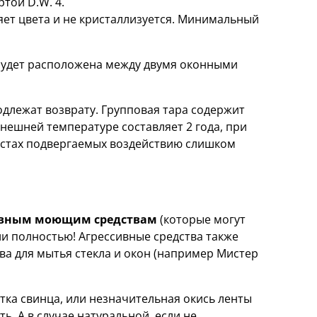
той D.W. 4.
яет цвета и не кристаллизуется. Минимальный
 будет расположена между двумя оконными
одлежат возврату. Групповая тара содержит
внешней температуре составляет 2 года, при
местах подвергаемых воздействию слишком
сивным моющим средствам
(которые могут
ли полностью! Агрессивные средства также
ва для мытья стекла и окон (например Мистер
ка свинца, или незначительная окись ленты
. А в случае натуральной, если не