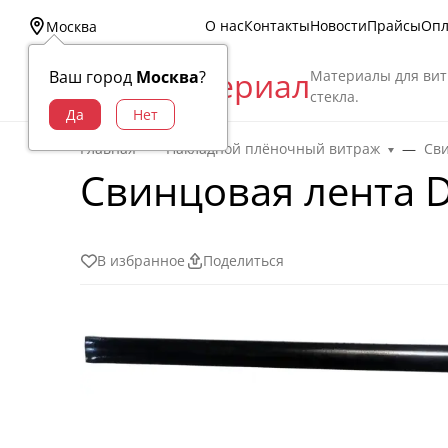
О нас
Контакты
Новости
Прайсы
Опл
Москва
Витраж Материал
Материалы для вит
Ваш город
Москва
?
стекла.
Главная
Накладной плёночный витраж
Св
Свинцовая лента De
В избранное
Поделиться