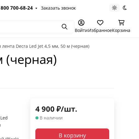
 800 700-68-24
Заказать звонок
Светлая те
Темна
Поиск
Войти
Избранное
Корзина
лента Decra Led Jet 4,5 мм, 50 м (черная)
м (черная)
4 900
₽
/
шт.
 Led
В наличии
м
В корзину