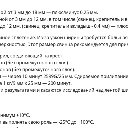
й oт 3 мм дo 18 мм — плюс/минус 0,25 мм.
й oт 3 мм дo 12 мм, в том числе (свинец, крепитель и в
 12 мм, (свинец, крепитель и вкладыш - 0,4 мм) — плюс
йное сплетение. Из-за узкой ширины требуется большая
верхностью. Этот размер свинца рекомендуется для при
рил, соединяющий на крест.
в (без промежуточного слоя).
нов (без промежуточного слоя).
 — через 10 минут 2599G/25 мм. Сдираемое прилипание 
 1 кг/9 мм x 25 мм — 200 минут.
 результатами и касаются исследований над лентой ши
нимум +10°C.
 выполнять свою роль — -25°C дo +100°C.