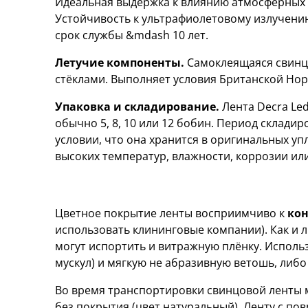
Идеальная выдержка к влиянию атмосферных яв
Устойчивость к ультрафиолетовому излучению
срок службы &mdash 10 лет.
Летучие компоненты.
Самоклеящаяся свинцо
стёклами. Выполняет условия Британской Нор
Упаковка и складирование.
Лента Decra Led
обычно 5, 8, 10 или 12 бобин. Период склади
условии, что она хранится в оригинальных у
высоких температур, влажности, коррозии ил
ВНИМАНИЕ!
Цветное покрытие ленты восприимчиво к
кон
использовать клининговые компании). Как и 
могут испортить и витражную плёнку. Исполь
мускул) и мягкую не абразивную ветошь, либо
Во время транспортировки свинцовой ленты м
без покрытия (цвет натуральный). Ленту с по