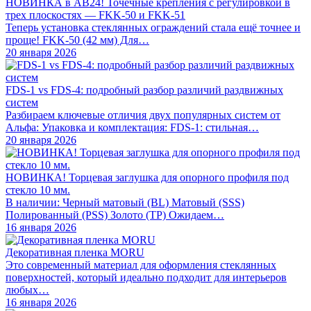
НОВИНКА в АВ24! Точечные крепления с регулировкой в
трех плоскостях — FKK-50 и FKK-51
Теперь установка стеклянных ограждений стала ещё точнее и
проще! FKK-50 (42 мм) Для…
20 января 2026
FDS-1 vs FDS-4: подробный разбор различий раздвижных
систем
Разбираем ключевые отличия двух популярных систем от
Альфа: Упаковка и комплектация: FDS-1: стильная…
20 января 2026
НОВИНКА! Торцевая заглушка для опорного профиля под
стекло 10 мм.
В наличии: Черный матовый (BL) Матовый (SSS)
Полированный (PSS) Золото (TP) Ожидаем…
16 января 2026
Декоративная пленка MORU
Это современный материал для оформления стеклянных
поверхностей, который идеально подходит для интерьеров
любых…
16 января 2026