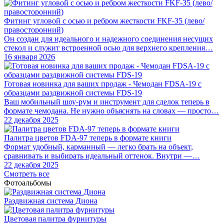
Фитинг угловой с осью и ребром жесткости FKF-35 (лево/
правосторонний)
Он создан для идеального и надежного соединения несущих
стекол и служит встроенной осью для верхнего крепления…
16 января 2026
Готовая новинка для ваших продаж - Чемодан FDSA-19 с
образцами раздвижной системы FDS‑19
Ваш мобильный шоу-рум и инструмент для сделок теперь в
формате чемодана. Не нужно объяснять на словах — просто…
22 декабря 2025
Палитра цветов FDA-97 теперь в формате книги
Формат удобный, карманный — легко брать на объект,
сравнивать и выбирать идеальный оттенок. Внутри —…
22 декабря 2025
Смотреть все
Фотоальбомы
Раздвижная система Диона
Цветовая палитра фурнитуры