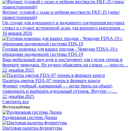
Фитинг угловой с осью и ребром жесткости FKF-35 (лево/
правосторонний)
Он создан для идеального и надежного соединения несущих
стекол и служит встроенной осью для верхнего крепления…
16 января 2026
Готовая новинка для ваших продаж - Чемодан FDSA-19 с
образцами раздвижной системы FDS‑19
Ваш мобильный шоу-рум и инструмент для сделок теперь в
формате чемодана. Не нужно объяснять на словах — просто…
22 декабря 2025
Палитра цветов FDA-97 теперь в формате книги
Формат удобный, карманный — легко брать на объект,
сравнивать и выбирать идеальный оттенок. Внутри —…
22 декабря 2025
Смотреть все
Фотоальбомы
Раздвижная система Диона
Цветовая палитра фурнитуры