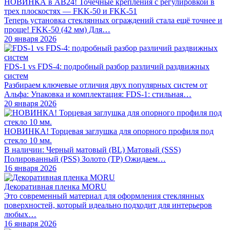
НОВИНКА в АВ24! Точечные крепления с регулировкой в
трех плоскостях — FKK-50 и FKK-51
Теперь установка стеклянных ограждений стала ещё точнее и
проще! FKK-50 (42 мм) Для…
20 января 2026
FDS-1 vs FDS-4: подробный разбор различий раздвижных
систем
Разбираем ключевые отличия двух популярных систем от
Альфа: Упаковка и комплектация: FDS-1: стильная…
20 января 2026
НОВИНКА! Торцевая заглушка для опорного профиля под
стекло 10 мм.
В наличии: Черный матовый (BL) Матовый (SSS)
Полированный (PSS) Золото (TP) Ожидаем…
16 января 2026
Декоративная пленка MORU
Это современный материал для оформления стеклянных
поверхностей, который идеально подходит для интерьеров
любых…
16 января 2026