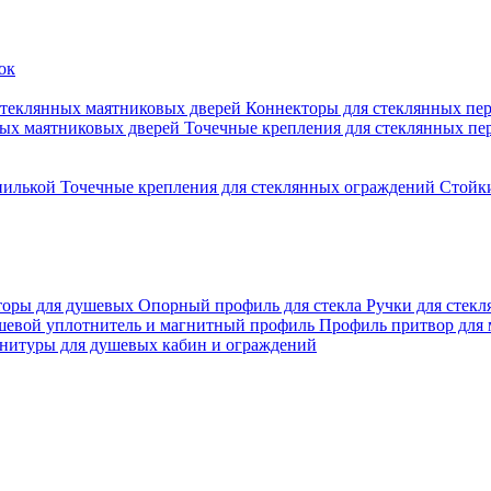
стеклянных маятниковых дверей
Коннекторы для стеклянных пе
ных маятниковых дверей
Точечные крепления для стеклянных пе
пилькой
Точечные крепления для стеклянных ограждений
Стойк
торы для душевых
Опорный профиль для стекла
Ручки для стек
евой уплотнитель и магнитный профиль
Профиль притвор для
нитуры для душевых кабин и ограждений