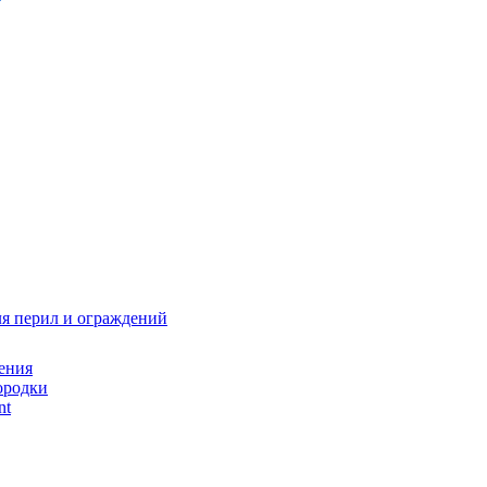
я перил и ограждений
ения
ородки
nt