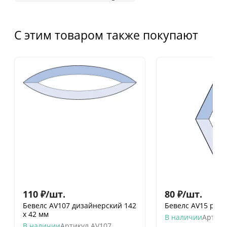
С этим товаром также покупают
110
₽
/
шт.
80
₽
/
шт.
Бевелс AV107 дизайнерский 142
Бевелс AV15 ромб
х 42 мм
В наличии
Артику
В наличии
Артикул
AV107