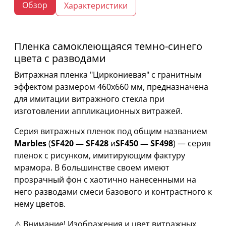
Обзор
Характеристики
Пленка самоклеющаяся темно-синего
цвета с разводами
Витражная пленка "Циркониевая" с гранитным
эффектом размером 460х660 мм, предназначена
для имитации витражного стекла при
изготовлении аппликационных витражей.
Серия витражных пленок под общим названием
Marbles
(
SF420 — SF428
и
SF450 — SF498
) — серия
пленок с рисунком, имитирующим фактуру
мрамора. В большинстве своем имеют
прозрачный фон с хаотично нанесенными на
него разводами смеси базового и контрастного к
нему цветов.
⚠ Внимание! Изображения и цвет витражных