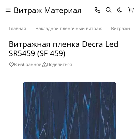
Витраж Материал
Темная
Главная
Накладной плёночный витраж
Витражная п
Витражная пленка Decra Led
SR5459 (SF 459)
В избранное
Поделиться